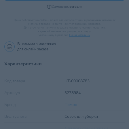
Самовывоз
сегодня
Цена действует на сайте и может отличаться от цен в розничных магазинах
Наличие товара на сайте носит справочный характер.
Для уточнения наличия товара в магазине можно позвонить
в данный магазин напрямую по номеру,
указанному в разделе
Наши магазины
.
В наличии в
магазинах
для онлайн заказа
Характеристики
Код товара
UT-00008783
Артикул
3278984
Бренд
Пижон
Вид туалета
Совок для уборки
Для всех стадий жизни
,