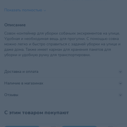
Возраст питомца
Взрослые 1-6 лет
,
Пожилые 7+
,
Показать полностью
Котята
ООО «Твоя цена» 230023, г.
Описание
Импортер в РБ
Гродно, ул. Б. Троицкая, 47,
Совок-контейнер для уборки собачьих экскрементов на улице.
офис 3 +375 25 5182400
Удобная и необходимая вещь для прогулки. С помощью совка
можно легко и быстро справиться с задачей уборки на улице и
Материал
Пластик
даже дома. Также имеет карман для хранения пакетов для
уборки и удобную ручку для транспортировки.
Параметры
155х95х130 мм
Поставщик
Твоя цена
Доставка и оплата
Иу Йоуда Импорт Энд Экспорт
Производитель
Наличие в магазинах
Ко., Лтд.
Отзывы
Гигантский
,
Для всех пород
,
Размер питомца
Крупный
,
Средний
,
Малый
,
Миниатюрный
С этим товаром покупают
Страна происхождения
КИТАЙ