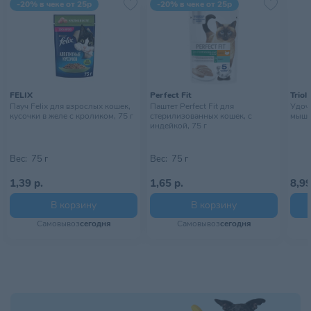
-20% в чеке от 25р
-20% в чеке от 25р
Тип питомца
Собаки
Хранить в сухом, хорошо
Условия хранения
проветриваемом закрытом
помещении
FELIX
Perfect Fit
Triol
Пауч Felix для взрослых кошек,
Паштет Perfect Fit для
Удоч
кусочки в желе с кроликом, 75 г
стерилизованных кошек, с
мышк
индейкой, 75 г
Вес:
75 г
Вес:
75 г
1,39 р.
1,65 р.
8,99
В корзину
В корзину
Самовывоз
сегодня
Самовывоз
сегодня