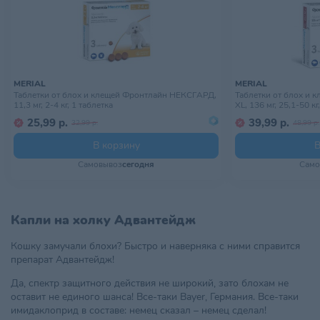
MERIAL
MERIAL
Таблетки от блох и клещей Фронтлайн НЕКСГАРД,
Таблетки от блох и
11,3 мг, 2-4 кг, 1 таблетка
XL, 136 мг, 25,1-50 кг
25,99 р.
39,99 р.
32,99 р.
48,99 р.
В корзину
В
Самовывоз
сегодня
Само
Капли на холку Адвантейдж
Кошку замучали блохи? Быстро и наверняка с ними справится
препарат Адвантейдж!
Да, спектр защитного действия не широкий, зато блохам не
оставит не единого шанса! Все-таки Bayer, Германия. Все-таки
имидаклоприд в составе: немец сказал – немец сделал!