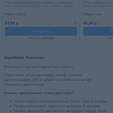
Капли Адвантикс от блох, клещей и комаров на
Капли Адвантикс от 
холку для собак от 10 до 25 кг, 1 пипетка, 2,5 мл
холку для собак от 4 
Объем:
2,5 мл
Объем:
1 мл
53,99 р.
49,99 р.
В корзину
В
Самовывоз
сегодня
Само
Ошейник Килтикс
Классика от торговой марки Elanco (Bayer).
Имеет запах, но ненавязчивый, легкий. Отлично
зарекомендовал себя и собрал огромное количество
положительных отзывов.
Килтикс предназначен только для собак!
Спектр защиты: иксодовые клещи, блохи, вши, власоеды;
Продолжительность защитного действия: 6 месяцев;
Начало защитного действия от иксодовых клещей: через