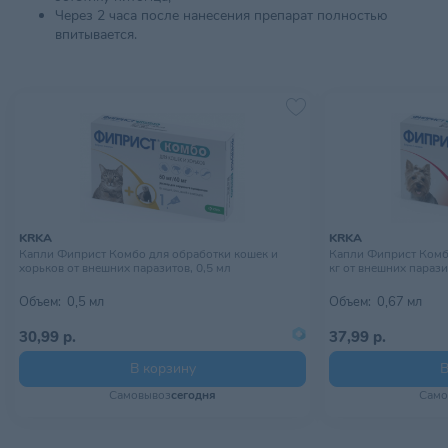
Через 2 часа после нанесения препарат полностью
впитывается.
KRKA
KRKA
Капли Фиприст Комбо для обработки кошек и
Капли Фиприст Комб
хорьков от внешних паразитов, 0,5 мл
кг от внешних парази
Объем:
0,5 мл
Объем:
0,67 мл
30,99 р.
37,99 р.
В корзину
В
Самовывоз
сегодня
Само