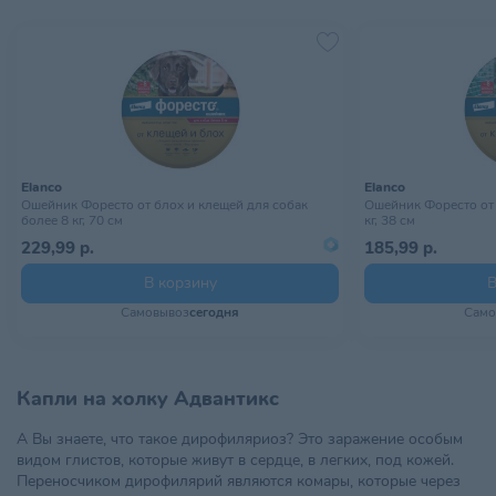
Elanco
Elanco
Ошейник Форесто от блох и клещей для собак
Ошейник Форесто от 
более 8 кг, 70 см
кг, 38 см
229,99 р.
185,99 р.
В корзину
В
Самовывоз
сегодня
Само
Капли на холку Адвантикс
А Вы знаете, что такое дирофиляриоз? Это заражение особым
видом глистов, которые живут в сердце, в легких, под кожей.
Переносчиком дирофилярий являются комары, которые через