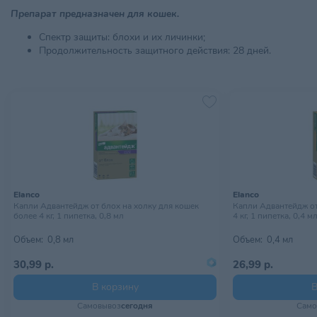
Препарат предназначен для кошек.
Спектр защиты: блохи и их личинки;
Продолжительность защитного действия: 28 дней.
Elanco
Elanco
Капли Адвантейдж от блох на холку для кошек
Капли Адвантейдж от
более 4 кг, 1 пипетка, 0,8 мл
4 кг, 1 пипетка, 0,4 м
Объем:
0,8 мл
Объем:
0,4 мл
30,99 р.
26,99 р.
В корзину
В
Самовывоз
сегодня
Само