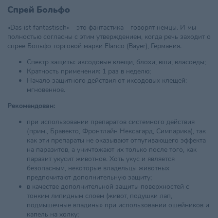
Спрей Больфо
«Das ist fantastisch» - это фантастика - говорят немцы. И мы
полностью согласны с этим утверждением, когда речь заходит о
спрее Больфо торговой марки Elanco (Bayer), Германия.
Спектр защиты: иксодовые клещи, блохи, вши, власоеды;
Кратность применения: 1 раз в неделю;
Начало защитного действия от иксодовых клещей:
мгновенное.
Рекомендован:
при использовании препаратов системного действия
(прим., Бравекто, Фронтлайн Нексагард, Симпарика), так
как эти препараты не оказывают отпугивающего эффекта
на паразитов, а уничтожают их только после того, как
паразит укусит животное. Хоть укус и является
безопасным, некоторые владельцы животных
предпочитают дополнительную защиту;
в качестве дополнительной защиты поверхностей с
тонким липидным слоем (живот, подушки лап,
подмышечные впадины» при использовании ошейников и
капель на холку;