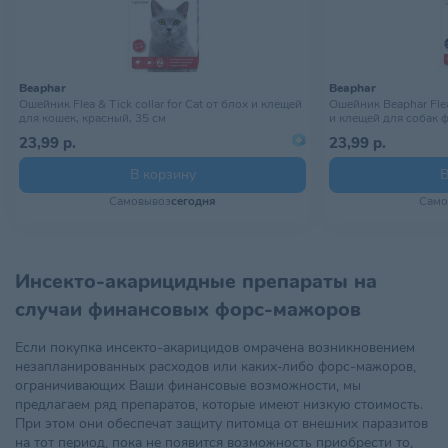
Beaphar
Beaphar
Ошейник Flea & Tick collar for Cat от блох и клещей
Ошейник Beaphar Flea 
для кошек, красный, 35 см
и клещей для собак 
23,99 р.
23,99 р.
В корзину
В
Самовывоз
сегодня
Само
Инсекто-акарицидные препараты на
случаи финансовых форс-мажоров
Если покупка инсекто-акарицидов омрачена возникновением
незапланированных расходов или каких-либо форс-мажоров,
ограничивающих Ваши финансовые возможности, мы
предлагаем ряд препаратов, которые имеют низкую стоимость.
При этом они обеспечат защиту питомца от внешних паразитов
на тот период, пока не появится возможность приобрести то,