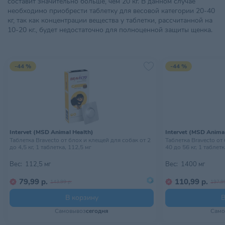
составит значительно больше, чем 20 кг. В данном случае
необходимо приобрести таблетку для весовой категории 20-40
кг, так как концентрации вещества у таблетки, рассчитанной на
10-20 кг., будет недостаточно для полноценной защиты щенка.
-44 %
-44 %
Intervet (MSD Animal Health)
Intervet (MSD Anima
Таблетка Bravecto от блох и клещей для собак от 2
Таблетка Bravecto от
до 4,5 кг, 1 таблетка, 112,5 мг
40 до 56 кг, 1 таблет
Вес:
112,5 мг
Вес:
1400 мг
79,99 р.
110,99 р.
143,99 р.
197,99
В корзину
В
Самовывоз
сегодня
Само