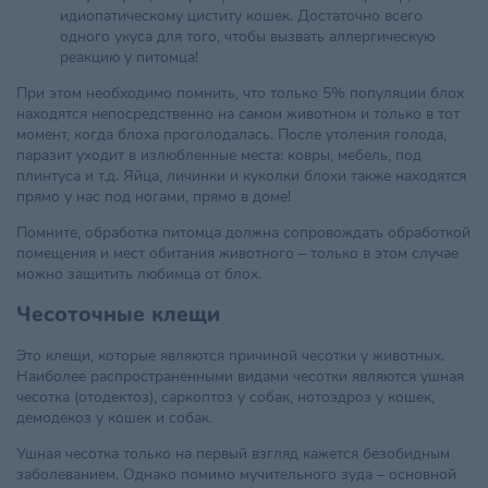
идиопатическому циститу кошек. Достаточно всего
одного укуса для того, чтобы вызвать аллергическую
реакцию у питомца!
При этом необходимо помнить, что только 5% популяции блох
находятся непосредственно на самом животном и только в тот
момент, когда блоха проголодалась. После утоления голода,
паразит уходит в излюбленные места: ковры, мебель, под
плинтуса и т.д. Яйца, личинки и куколки блохи также находятся
прямо у нас под ногами, прямо в доме!
Помните, обработка питомца должна сопровождать обработкой
помещения и мест обитания животного – только в этом случае
можно защитить любимца от блох.
Чесоточные клещи
Это клещи, которые являются причиной чесотки у животных.
Наиболее распространенными видами чесотки являются ушная
чесотка (отодектоз), саркоптоз у собак, нотоэдроз у кошек,
демодекоз у кошек и собак.
Ушная чесотка только на первый взгляд кажется безобидным
заболеванием. Однако помимо мучительного зуда – основной