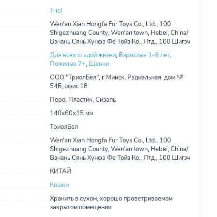
Triol
Wen'an Xian Hongfa Fur Toys Co., Ltd., 100
Shigezhuang County, Wen'an town, Hebei, China/
Вэнань Сянь Хунфа Фе Тойз Ко., Лтд., 100 Шигэч
Для всех стадий жизни
,
Взрослые 1-6 лет
,
Пожилые 7+
,
Щенки
ООО "ТриолБел", г. Минск, Радиальная, дом №
54Б, офис 18
Перо, Пластик, Сизаль
140х60х15 мм
ТриолБел
Wen'an Xian Hongfa Fur Toys Co., Ltd., 100
Shigezhuang County, Wen'an town, Hebei, China/
Вэнань Сянь Хунфа Фе Тойз Ко., Лтд., 100 Шигэч
КИТАЙ
Кошки
Хранить в сухом, хорошо проветриваемом
закрытом помещении