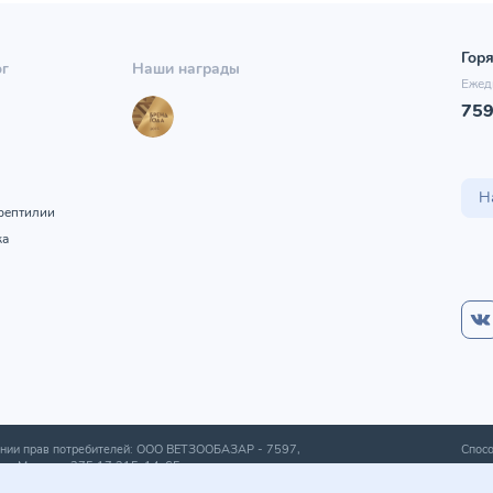
Горя
ог
Наши награды
Ежед
75
ы
Н
рептилии
ка
шении прав потребителей: ООО ВЕТЗООБАЗАР -
7597
,
Спосо
а г. Минска
+375 17 215-14-65
.
получ