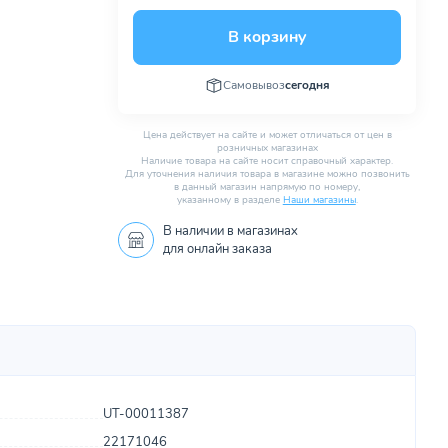
В корзину
Самовывоз
сегодня
Цена действует на сайте и может отличаться от цен в
розничных магазинах
Наличие товара на сайте носит справочный характер.
Для уточнения наличия товара в магазине можно позвонить
в данный магазин напрямую по номеру,
указанному в разделе
Наши магазины
.
В наличии в
магазинах
для онлайн заказа
UT-00011387
22171046