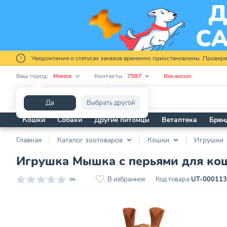
Уведомления о статусах заказов временно приостановлены. Провер
Ваш город:
Минск
Контакты
7597
Вакансии
Я ищу...
Да
Выбрать другой
Кошки
Собаки
Другие питомцы
Ветаптека
Брен
Главная
Каталог зоотоваров
Кошки
Игрушки
Игрушка Мышка с перьями для кош
∞
В избранное
Код товара
UT-00011