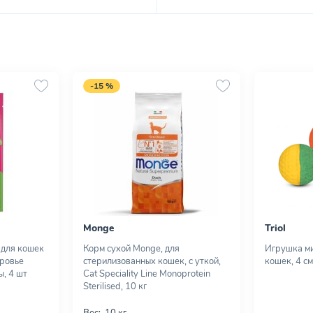
-15 %
Monge
Triol
 для кошек
Корм сухой Monge, для
Игрушка ми
оровье
стерилизованных кошек, с уткой,
кошек, 4 см
, 4 шт
Cat Speciality Line Monoprotein
Sterilised, 10 кг