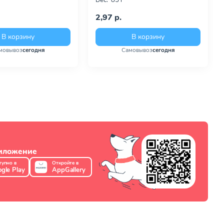
Вес:
85 г
2,97 р.
В корзину
В корзину
мовывоз
сегодня
Самовывоз
сегодня
риложение
тупно в
Откройте в
gle Play
AppGallery