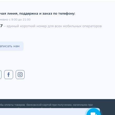
чая линия, поддержка и заказ по телефону:
невно с 9:00 до 21:00
97
–
единый короткий номер для всех мобильных операторов
аписать нам
бы оплаты товаров: банковской картой при получении; наличными при
ении; оплата банковской картой онлайн; оплата картой рассрочки.