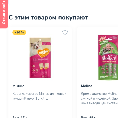
Отзыв о сайте
С этим товаром покупают
-16 %
Мнямс
Molina
Крем-лакомство Мнямс для кошек
Крем-лакомство Molina
тунцом Кацуо, 15гх4 шт
с уткой и индейкой, Зд
мочевыводящей системы