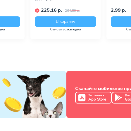
Вес:
10 кг
225,16 р.
2,99 р.
264,89 р.
В корзину
дня
Самовывоз
сегодня
Са
Скачайте мобильное п
Загрузите в
Дос
App Store
Goo