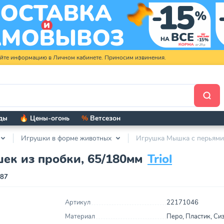
яйте информацию в Личном кабинете. Приносим извинения.
ды
🔥 Цены-огонь
%
Ветсезон
Игрушки в форме животных
Игрушка Мышка с перьями 
ек из пробки, 65/180мм
Triol
387
Артикул
22171046
Материал
Перо, Пластик, Си