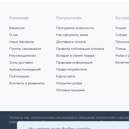
Компания
Покупателям
Катал
Вакансии
Программа лояльности
Кошки
О нас
Как оформить заказ
Собаки
Наши магазины
Доставка и оплата
Грызун
Пункты самовывоза
Правила публикации отзывов
Птицы
Рекламодателям
Возврат и обмен товара
Рыбы и 
Зоны доставки
Правовая информация
Ветапте
Аренда помещений
Права потребителя
Публикации
Карта сайта
Контакты и реквизиты
Открытки добра
Оптовые продажи
Контакты лиц, уполномоченных рассматривать обращения покупателей о нару
support@zoobazar.by
; Отдел торговли и услуг Администрации Первомайского р-н