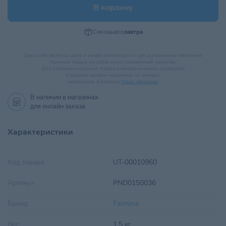
В корзину
Самовывоз
завтра
Цена действует на сайте и может отличаться от цен в розничных магазинах
Наличие товара на сайте носит справочный характер.
Для уточнения наличия товара в магазине можно позвонить
в данный магазин напрямую по номеру,
указанному в разделе
Наши магазины
.
В наличии в
магазинах
для онлайн заказа
Характеристики
Код товара
UT-00010960
Артикул
PND0150036
Бренд
Farmina
Вес
1,5 кг