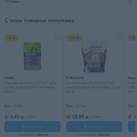
Отзывы
Тип упаковки
Пачка
Хранить в сухом прохладном
С этим товаром покупают
Условия хранения
месте, недоступном для детей
-1 %
-33 %
-15
TitBit
FOR CATS
Royal
Мясные косточки ТИТБИТ для
Наполнитель FOR CATS Tofu
Корм 
собак, с индейкой и ягненком,
комкующийся, без запаха, 2,5 кг
стер
145 г
(6 л)
Steril
Вес:
145 г
Вес:
2,5 кг
Вес:
6,43 р.
19,99 р.
4
6,49 р.
29,99 р.
В корзину
В корзину
Самовывоз
завтра
Самовывоз
завтра