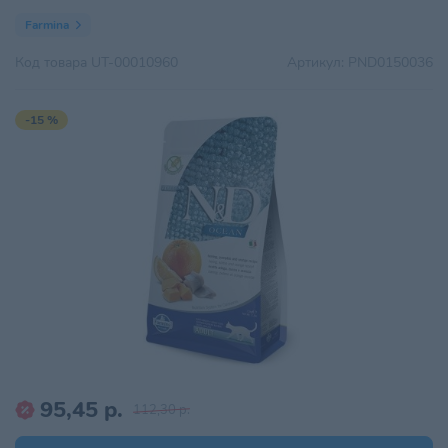
Farmina
Код товара
UT-00010960
Артикул:
PND0150036
-15 %
95,45 р.
112,30 р.