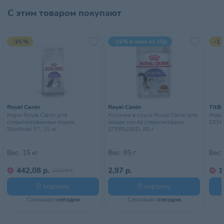
С этим товаром покупают
-15 %
-15% в чеке от 25р
-1 
Royal Canin
Royal Canin
TitBi
Корм Royal Canin для
Кусочки в соусе Royal Canin для
Жева
стерилизованных кошек,
кошек после стерилизации,
DENT 
Sterilised 37, 15 кг
STERILISED, 85 г
Вес:
15 кг
Вес:
85 г
Вес:
442,08 р.
2,97 р.
1
520,10 р.
В корзину
В корзину
Самовывоз
сегодня
Самовывоз
сегодня