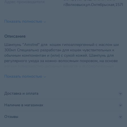
Адрес производителя
г.Волковыск,ул.Октябрьская,157Р
Возраст питомца
Взрослые 1-6 лет
Показать полностью
ООО "Гербик", 220024, г.Минск,
Импортер в РБ
пер. Стебенева, 9а, комн.19
Описание
Шампунь "Amstrel" для кошек гипоаллергенный с маслом ши
Объем
300 мл
300мл Специально разработан для кошек чувствительных к
обычным компонентам и (или) с сухой кожей. Шампунь для
Поставщик
Гербик
регулярного ухода за кожно-волосяным покровом, на основе
мягких поверхностно-активных веществ и вспомогательных
Производитель
ООО "ЭкоВетКом"
компонентов. Содержит масло ШИ (масляного дерева), которое
Показать полностью
увлажняет сухую кожу, придаёт блеск и улучшает качество
Страна происхождения
БЕЛАРУСЬ
шерсти. Обладает хорошими моющими свойствами, легко
смывается. Не оказывает раздражающего и чрезмерно
Тип питомца
Кошки
обезжиривающего действия на кожу. Подходит для котят.
Доставка и оплата
Побочных явлений и осложнений при применении шампуня не
Хранить в сухом, хорошо
наблюдается. Противопоказаний не установлено.
Наличие в магазинах
Условия хранения
проветриваемом помещении
Отзывы