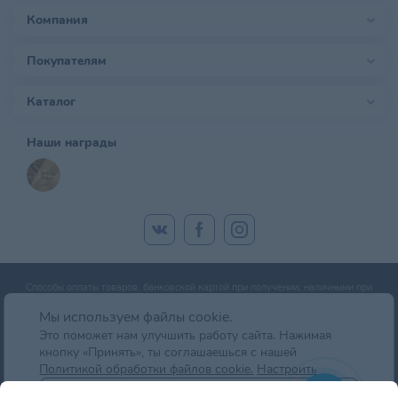
Компания
Покупателям
Каталог
Наши награды
Способы оплаты товаров: банковской картой при получении; наличными при
получении; оплата банковской картой онлайн; оплата картой рассрочки.
Мы используем файлы cookie.
Это поможет нам улучшить работу сайта. Нажимая
кнопку «Принять», ты соглашаешься с нашей
© zoobazar.by 2026 | ООО «Ветзообазар», УНП 192636458 | г. Минск, пр-т
Политикой обработки файлов cookie.
Настроить
Дзержинского, д. 5, оф.блок 2 (7 этаж)
Отклонить