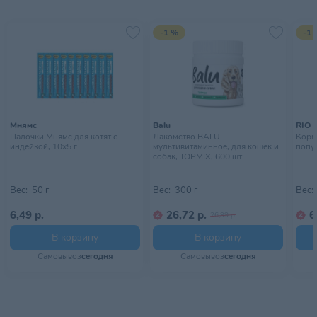
-1 %
-1 
Мнямс
Balu
RIO
Палочки Мнямс для котят с
Лакомство BALU
Корм
индейкой, 10х5 г
мультивитаминное, для кошек и
попуг
собак, TOPMIX, 600 шт
Вес:
50 г
Вес:
300 г
Вес:
6,49 р.
26,72 р.
6
26,99 р.
В корзину
В корзину
Самовывоз
сегодня
Самовывоз
сегодня