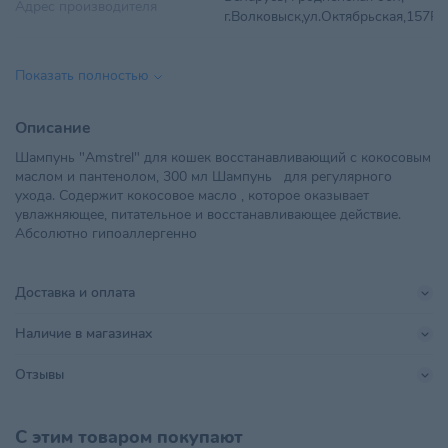
Адрес производителя
г.Волковыск,ул.Октябрьская,157Р
Возраст питомца
Взрослые 1-6 лет
Показать полностью
ООО "Гербик", 220024, г.Минск,
Импортер в РБ
пер. Стебенева, 9а, комн.19
Описание
Шампунь "Amstrel" для кошек восстанавливающий с кокосовым
Объем
300 мл
маслом и пантенолом, 300 мл Шампунь для регулярного
ухода. Содержит кокосовое масло , которое оказывает
Поставщик
Гербик
увлажняющее, питательное и восстанавливающее действие.
Абсолютно гипоаллергенно
Производитель
ООО "ЭкоВетКом"
Страна происхождения
БЕЛАРУСЬ
Доставка и оплата
Тип питомца
Кошки
Наличие в магазинах
Тип упаковки
Флакон
Отзывы
Хранить в сухом, хорошо
Условия хранения
проветриваемом помещении
С этим товаром покупают