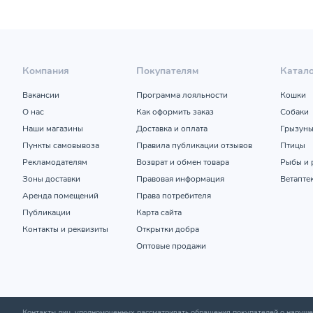
Компания
Покупателям
Катал
Вакансии
Программа лояльности
Кошки
О нас
Как оформить заказ
Собаки
Наши магазины
Доставка и оплата
Грызун
Пункты самовывоза
Правила публикации отзывов
Птицы
Рекламодателям
Возврат и обмен товара
Рыбы и 
Зоны доставки
Правовая информация
Ветапте
Аренда помещений
Права потребителя
Публикации
Карта сайта
Контакты и реквизиты
Открытки добра
Оптовые продажи
Контакты лиц, уполномоченных рассматривать обращения покупателей о нару