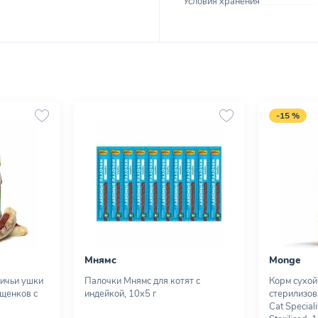
Условия хранения
-15 %
Мнямс
Monge
личьи ушки
Палочки Мнямс для котят с
Корм сухой
 щенков с
индейкой, 10х5 г
стерилизов
Cat Special