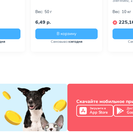
Sterilised, 
Вес:
50 г
Вес:
10 кг
6,49 р.
225,16
В корзину
дня
Самовывоз
сегодня
Са
Скачайте мобильное п
Загрузите в
Дос
App Store
Goo