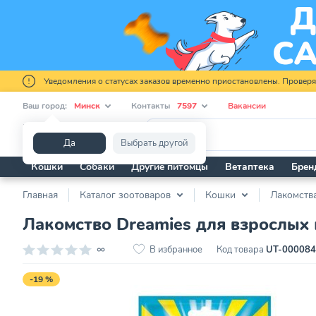
Уведомления о статусах заказов временно приостановлены. Провер
Ваш город:
Минск
Контакты
7597
Вакансии
Я ищу...
Да
Выбрать другой
Кошки
Собаки
Другие питомцы
Ветаптека
Брен
Главная
Каталог зоотоваров
Кошки
Лакомств
Лакомство Dreamies для взрослых к
∞
В избранное
Код товара
UT-00008
-19 %