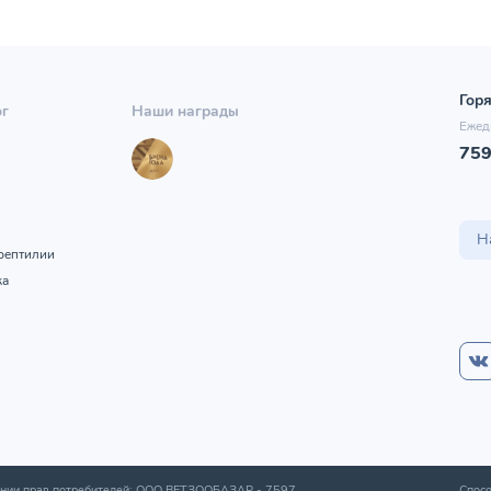
Горя
ог
Наши награды
Ежед
75
ы
Н
рептилии
ка
шении прав потребителей: ООО ВЕТЗООБАЗАР -
7597
,
Спосо