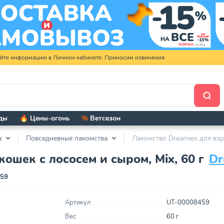
яйте информацию в Личном кабинете. Приносим извинения.
ды
🔥 Цены-огонь
%
Ветсезон
а
Повседневные лакомства
Лакомство Dreamies для взр
ошек с лососем и сыром, Mix, 60 г
Dr
459
Артикул
UT-00008459
Вес
60 г