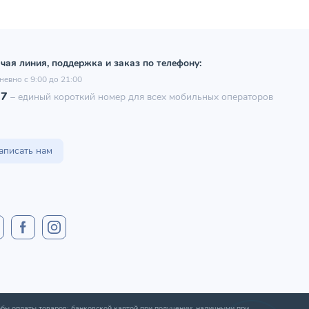
чая линия, поддержка и заказ по телефону:
невно с 9:00 до 21:00
97
–
единый короткий номер для всех мобильных операторов
аписать нам
бы оплаты товаров: банковской картой при получении; наличными при