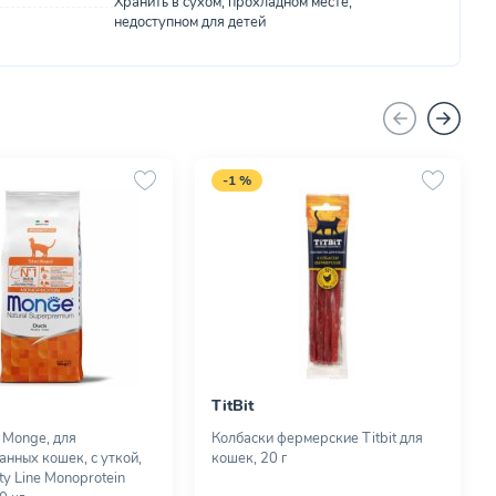
Хранить в сухом, прохладном месте,
недоступном для детей
-1 %
TitBit
 Monge, для
Колбаски фермерские Titbit для
анных кошек, с уткой,
кошек, 20 г
ity Line Monoprotein