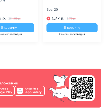
10 кг
Вес:
20 г
 р.
1,77 р.
264,89 р.
1,79 р.
В корзину
В корзину
мовывоз
сегодня
Самовывоз
сегодня
риложение
тупно в
Откройте в
gle Play
AppGallery