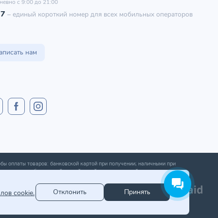
невно с 9:00 до 21:00
97
–
единый короткий номер для всех мобильных операторов
аписать нам
бы оплаты товаров: банковской картой при получении; наличными при
ении; оплата банковской картой онлайн; оплата картой рассрочки.
Отклонить
Принять
лов cookie.