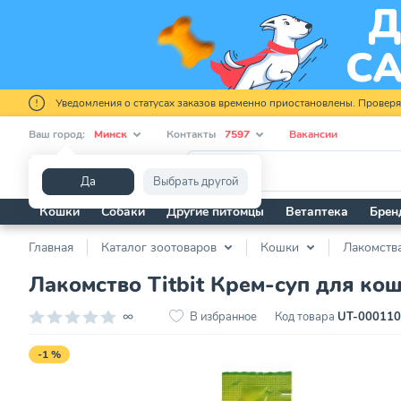
Уведомления о статусах заказов временно приостановлены. Провер
Ваш город:
Минск
Контакты
7597
Вакансии
Я ищу...
Да
Выбрать другой
Кошки
Собаки
Другие питомцы
Ветаптека
Брен
Главная
Каталог зоотоваров
Кошки
Лакомств
Лакомство Titbit Крем-суп для кош
∞
В избранное
Код товара
UT-00011
-1 %