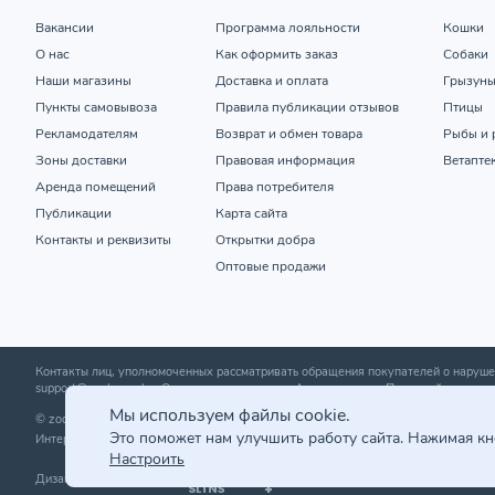
Вакансии
Программа лояльности
Кошки
О нас
Как оформить заказ
Собаки
Наши магазины
Доставка и оплата
Грызун
Пункты самовывоза
Правила публикации отзывов
Птицы
Рекламодателям
Возврат и обмен товара
Рыбы и 
Зоны доставки
Правовая информация
Ветапте
Аренда помещений
Права потребителя
Публикации
Карта сайта
Контакты и реквизиты
Открытки добра
Оптовые продажи
Контакты лиц, уполномоченных рассматривать обращения покупателей о нару
support@zoobazar.by
; Отдел торговли и услуг Администрации Первомайского р-н
Мы используем файлы cookie.
© zoobazar.by 2026 | ООО «Ветзообазар», УНП 192636458 | г. Минск, пр-т Дзержи
Это поможет нам улучшить работу сайта. Нажимая к
Интернет-магазин зарегистрирован в торговом реестре 25.03.2020 г. | Регистр
Настроить
Дизайн и разработка сайта