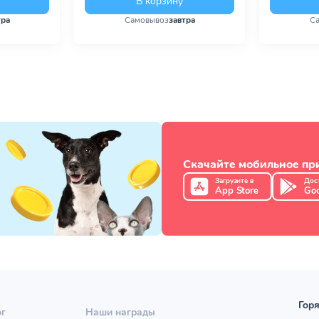
В корзину
тра
Самовывоз
завтра
С
Скачайте мобильное п
Загрузите в
Дос
App Store
Goo
Горя
ог
Наши награды