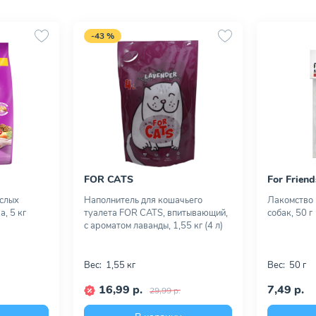
-43 %
FOR CATS
For Friend
ослых
Наполнитель для кошачьего
Лакомство F
а, 5 кг
туалета FOR CATS, впитывающий,
собак, 50 г
с ароматом лаванды, 1,55 кг (4 л)
Вес:
1,55 кг
Вес:
50 г
16,99 р.
7,49 р.
29,99 р.