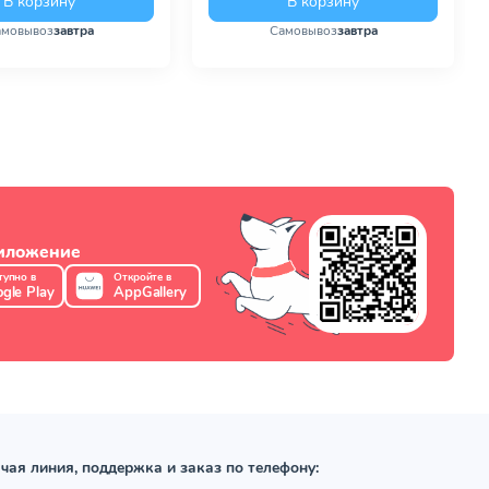
В корзину
В корзину
амовывоз
завтра
Самовывоз
завтра
риложение
тупно в
Откройте в
gle Play
AppGallery
чая линия, поддержка и заказ по телефону: