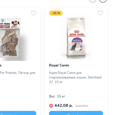
-15 %
s
Royal Canin
or Friends, Лёгкое для
Корм Royal Canin для
стерилизованных кошек, Sterilised
37, 15 кг
Вес:
15 кг
442,08 р.
520,10 р.