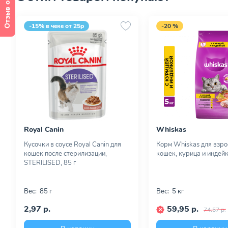
Отзыв о сайте
-15% в чеке от 25р
-20 %
Royal Canin
Whiskas
Кусочки в соусе Royal Canin для
Корм Whiskas для взр
кошек после стерилизации,
кошек, курица и индейк
STERILISED, 85 г
Вес:
85 г
Вес:
5 кг
2,97 р.
59,95 р.
74,57 р.