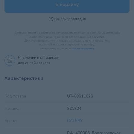
В корзину
Самовывоз
сегодня
Цена действует на сайте и может отличаться от цен в розничных магазинах
Наличие товара на сайте носит справочный характер.
Для уточнения наличия товара в магазине можно позвонить
в данный магазин напрямую по номеру,
указанному в разделе
Наши магазины
.
В наличии в
магазинах
для онлайн заказа
Характеристики
Код товара
UT-00011620
Артикул
221204
Бренд
CATSBY
РФ, 400006, Волгоградская