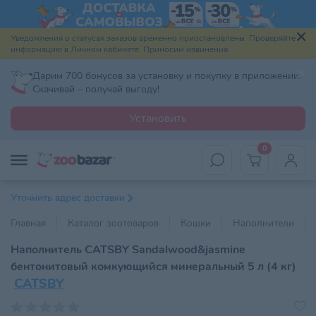
Уведомления о статусах заказов временно приостановлены. Проверяйте
информацию в Личном кабинете. Приносим извинения.
Дарим 700 бонусов за установку и покупку в приложении.
Скачивай – получай выгоду!
Установить
0
Уточнить адрес доставки
Главная
Каталог зоотоваров
Кошки
Наполнители
Наполнитель CATSBY Sandalwood&jasmine
бентонитовый комкующийся минеральный 5 л (4 кг)
CATSBY