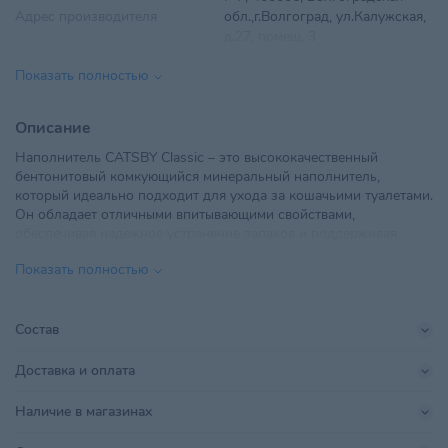
Адрес производителя
обл.,г.Волгоград, ул.Калужская,
д.27, помещ. 3
Показать полностью
Вес
4 кг
ООО ФОРСАЖ,
Описание
Импортер в РБ
Хлебозаводский пр-д, 7, стр. 9,
Наполнитель CATSBY Classic – это высококачественный
Москва, Россия, 115230
бентонитовый комкующийся минеральный наполнитель,
который идеально подходит для ухода за кошачьими туалетами.
Линейка бренда
Sandalwood&jasmine
Он обладает отличными впитывающими свойствами,
обеспечивая надежное устранение запахов и поддерживая
Объем
5 л
чистоту в вашем доме. Комки, образуемые при контакте с
Показать полностью
влагой, легко удаляются, что делает процесс уборки быстрым и
Поставщик
ФОРСАЖ
удобным. Дайте вашему коту комфорт и гигиену с этим
превосходным наполнителем, который подчеркнет заботу о
Производитель
ООО "Форсаж"
вашем пушистом друге.
Состав
Страна происхождения
РОССИЯ
Доставка и оплата
Тип питомца
Кошки
Наличие в магазинах
Тип упаковки
Мешок