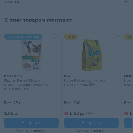
Отзывы
· Быстрая и легкая уборка лотка
· Чистота и свежесть в доме.
Тип питомца
Кошки
С этим товаром покупают
Тип упаковки
Мешок
Хранить в сухом, прохладном
-15% в чеке от 25р
-1 %
-16
Условия хранения
месте, недоступном для детей
Perfect Fit
RIO
Мня
Паштет Perfect Fit для
Корм RIO для волнистых
Крем
стерилизованных кошек, с
попугайчиков, 500 г
коше
индейкой, 75 г
Вес:
75 г
Вес:
500 г
Вес:
1,65 р.
6,53 р.
6
6,60 р.
В корзину
В корзину
Самовывоз
сегодня
Самовывоз
сегодня