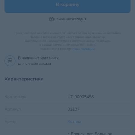
В корзину
Самовывоз
сегодня
Цена действует на сайте и может отличаться от цен в розничных магазинах
Наличие товара на сайте носит справочный характер.
Для уточнения наличия товара в магазине можно позвонить
в данный магазин напрямую по номеру,
указанному в разделе
Наши магазины
.
В наличии в
магазинах
для онлайн заказа
Характеристики
Код товара
UT-00005498
Артикул
01137
Бренд
Котяра
г. Брянск, пгт. Большое