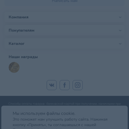
Написать нам
Компания
Покупателям
Каталог
Наши награды
Способы оплаты товаров: банковской картой при получении; наличными при
получении; оплата банковской картой онлайн; оплата картой рассрочки.
Мы используем файлы cookie.
Это поможет нам улучшить работу сайта. Нажимая
кнопку «Принять», ты соглашаешься с нашей
© zoobazar.by 2026 | ООО «Ветзообазар», УНП 192636458 | г. Минск, пр-т