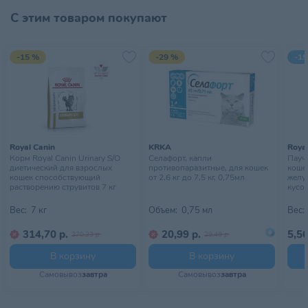
утилизировать в канализацию. Размер гранул: 0,5-2,5 мм.
С этим товаром покупают
Объем: 5л.
Тип питомца
Кошки
Тип упаковки
Мешок
-15 %
-29 %
-15
Хранить в сухом месте,
Условия хранения
недоступном для детей
Royal Canin
KRKA
Royal
Корм Royal Canin Urinary S/O
Селафорт, капли
Пауч 
диетический для взрослых
противопаразитные, для кошек
коше
кошек способствующий
от 2,6 кг до 7,5 кг, 0,75мл
желу
растворению струвитов 7 кг
кусоч
85 г
Вес:
7 кг
Объем:
0,75 мл
Вес:
314,70 р.
20,99 р.
5,56
370,23 р.
29,49 р.
В корзину
В корзину
Самовывоз
завтра
Самовывоз
завтра