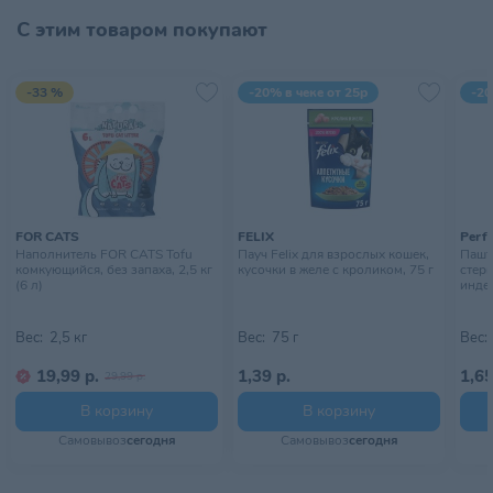
С этим товаром покупают
Страна происхождения
РОССИЯ
Тип питомца
Кошки
-33 %
-20% в чеке от 25р
-20
Тип упаковки
Мешок
Хранить в сухом, прохладном
Условия хранения
месте, недоступном для детей
FOR CATS
FELIX
Perfe
Наполнитель FOR CATS Tofu
Пауч Felix для взрослых кошек,
Паште
комкующийся, без запаха, 2,5 кг
кусочки в желе с кроликом, 75 г
стер
(6 л)
индей
Вес:
2,5 кг
Вес:
75 г
Вес:
19,99 р.
1,39 р.
1,65
29,99 р.
В корзину
В корзину
Самовывоз
сегодня
Самовывоз
сегодня