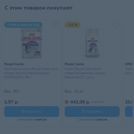
до 3 раз;
С этим товаром покупают
3. «Силикамикс» более чем в 2 раза дешевле силикагелевого
Страна происхождения
БЕЛАРУСЬ
наполнителя при сопоставимых показателях способности
продолжительное время нейтрализовать неприятные запахи.
Тип питомца
Кошки
-15% в чеке от 25р
-15 %
Тип упаковки
Мешок
Хранить в сухом, прохладном
Условия хранения
месте, недоступном для детей
Royal Canin
Royal Canin
KRK
Кусочки в соусе Royal Canin для
Корм Royal Canin для
Табл
кошек после стерилизации,
стерилизованных кошек,
для к
STERILISED, 85 г
Sterilised 37, 15 кг
Вес:
85 г
Вес:
15 кг
2,97 р.
442,08 р.
20,9
520,10 р.
В корзину
В корзину
Самовывоз
завтра
Самовывоз
завтра