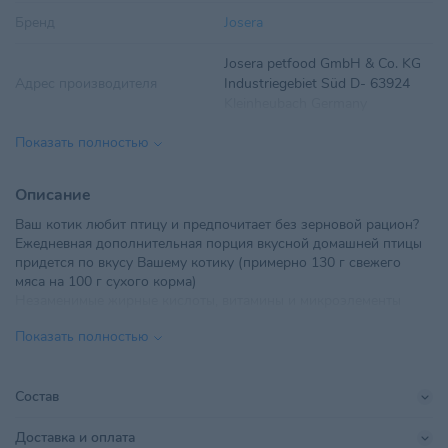
Бренд
Josera
Josera petfood GmbH & Co. KG
Адрес производителя
Industriegebiet Süd D- 63924
Kleinheubach Germany
Показать полностью
Вес
2 кг
Вид корма
Сухой
Описание
Ваш котик любит птицу и предпочитает без зерновой рацион?
Вкус
Птица, Батат
Ежедневная дополнительная порция вкусной домашней птицы
придется по вкусу Вашему котику (примерно 130 г свежего
Возраст питомца
Взрослые 1-6 лет
мяса на 100 г сухого корма)
Незаменимые жирные кислоты, витамины и микроэлементы
ООО "Ветзообазар", 220114 г.
обеспечивают здоровье кожи и блеск шерсти
Импортер в РБ
Минск, пр. Независимости,
Показать полностью
Отборные травы и полезные фрукты являются завершающим
117А-20В, каб. 5
штрихом к этой рецептуре и предлагают Вашему котику
богатый ассортимент вкусов
Линейка бренда
DailyCat
Содержит пищевые волокна, которые помогают предотвратить
Состав
образование шерстяных клубочков
Показания
Для пищеварения
Доставка и оплата