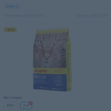
Josera
Код товара
UT-00011042
Артикул:
50013314
-15 %
Вес товара:
400 г
2 кг