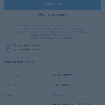
В корзину
Самовывоз
сегодня
Цена действует на сайте и может отличаться от цен в розничных магазинах
Наличие товара на сайте носит справочный характер.
Для уточнения наличия товара в магазине можно позвонить
в данный магазин напрямую по номеру,
указанному в разделе
Наши магазины
.
В наличии в
магазинах
для онлайн заказа
Характеристики
Код товара
UT-00011221
Артикул
3241D18R45
Бренд
Grandorf
Terdonkaai 16, 9042 GENT,