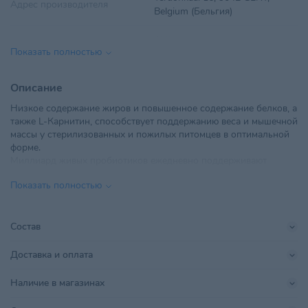
Адрес производителя
Belgium (Бельгия)
Вес
400 г
Показать полностью
Вид корма
Сухой
Описание
Вкус
Мясное ассорти
Низкое содержание жиров и повышенное содержание белков, а
также L-Карнитин, способствует поддержанию веса и мышечной
Возраст питомца
Взрослые 1-6 лет
массы у стерилизованных и пожилых питомцев в оптимальной
форме.
ООО "Ветзообазар", 220114 г.
Миллиард живых пробиотиков ежедневно поддерживают
Импортер в РБ
Минск, пр. Независимости,
микрофлору кишечника, улучшают пищеварение, усвоение
117А-20В, каб. 5
Показать полностью
питательных веществ и предотвращают аллергию.
Линейка бренда
PROBIOTIC STERILISED
70% мяса в составе
4 вида диетического мяса
Состав
Живые пробиотики
POLPREM ANDRZEJ DEBSKI I
Поставщик
Низкозерновой состав
INNI SP.J
Доставка и оплата
Гипоаллергенные ингредиенты
37% белки, 11% жиры
Производитель
United Petfood Producers NV
Наличие в магазинах
НЕ содержит:
кукурузу, пшеницу, свеклу, горох, субпродукты,
Размер питомца
Для всех пород