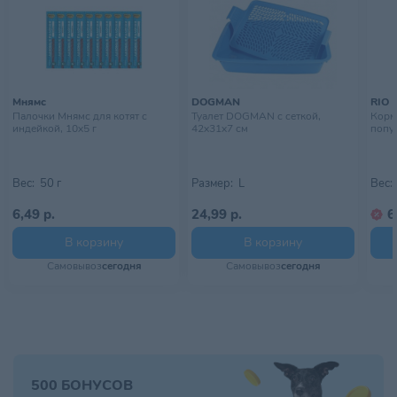
Мнямс
DOGMAN
RIO
Палочки Мнямс для котят с
Туалет DOGMAN с сеткой,
Корм
индейкой, 10х5 г
42х31х7 см
попуг
Вес:
50 г
Размер:
L
Вес:
6,49 р.
24,99 р.
6
В корзину
В корзину
Самовывоз
сегодня
Самовывоз
сегодня
500 БОНУСОВ