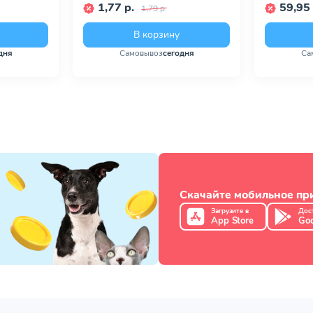
1,77 р.
59,95 
1,79 р.
В корзину
дня
Самовывоз
сегодня
Са
Скачайте мобильное п
Загрузите в
Дос
App Store
Goo