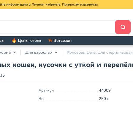
яйте информацию в Личном кабинете. Приносим извинения.
ды
🔥 Цены-огонь
%
Ветсезон
корма
Для взрослых
Консервы Darsi, для стерилизован
ых кошек, кусочки с уткой и перепёлк
235
Артикул
44009
Вес
250 г