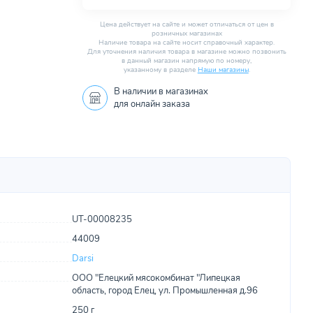
Цена действует на сайте и может отличаться от цен в
розничных магазинах
Наличие товара на сайте носит справочный характер.
Для уточнения наличия товара в магазине можно позвонить
в данный магазин напрямую по номеру,
указанному в разделе
Наши магазины
.
В наличии в
магазинах
для онлайн заказа
UT-00008235
44009
Darsi
ООО "Елецкий мясокомбинат "Липецкая
область, город Елец, ул. Промышленная д.96
250 г