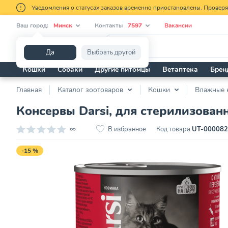
Уведомления о статусах заказов временно приостановлены. Провер
Ваш город:
Минск
Контакты
7597
Вакансии
Я ищу...
Да
Выбрать другой
Кошки
Собаки
Другие питомцы
Ветаптека
Брен
Главная
Каталог зоотоваров
Кошки
Влажные 
Консервы Darsi, для стерилизованн
∞
В избранное
Код товара
UT-00008
-15 %