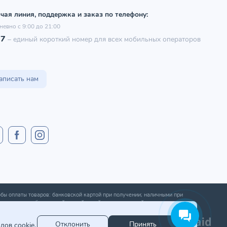
чая линия, поддержка и заказ по телефону:
невно с 9:00 до 21:00
97
–
единый короткий номер для всех мобильных операторов
аписать нам
бы оплаты товаров: банковской картой при получении; наличными при
ении; оплата банковской картой онлайн; оплата картой рассрочки.
Отклонить
Принять
лов cookie.