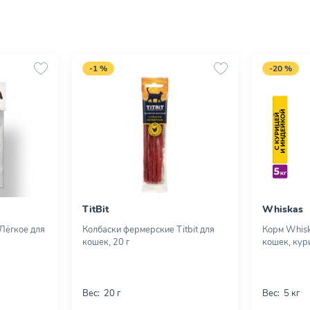
-1 %
-20 %
TitBit
Whiskas
 Лёгкое для
Колбаски фермерские Titbit для
Корм Whisk
кошек, 20 г
кошек, кури
Вес:
20 г
Вес:
5 кг