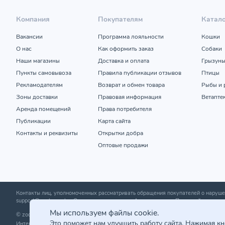
Компания
Покупателям
Катал
Вакансии
Программа лояльности
Кошки
О нас
Как оформить заказ
Собаки
Наши магазины
Доставка и оплата
Грызун
Пункты самовывоза
Правила публикации отзывов
Птицы
Рекламодателям
Возврат и обмен товара
Рыбы и 
Зоны доставки
Правовая информация
Ветапте
Аренда помещений
Права потребителя
Публикации
Карта сайта
Контакты и реквизиты
Открытки добра
Оптовые продажи
Контакты лиц, уполномоченных рассматривать обращения покупателей о нару
support@zoobazar.by
; Отдел торговли и услуг Администрации Первомайского р-н
Мы используем файлы cookie.
© zoobazar.by 2026 | ООО «Ветзообазар», УНП 192636458 | г. Минск, пр-т Дзержи
Это поможет нам улучшить работу сайта. Нажимая к
Интернет-магазин зарегистрирован в торговом реестре 25.03.2020 г. | Регистр