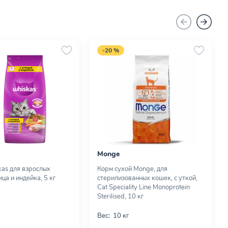
-20 %
Monge
as для взрослых
Корм сухой Monge, для
ца и индейка, 5 кг
стерилизованных кошек, с уткой,
Cat Speciality Line Monoprotein
Sterilised, 10 кг
Вес:
10 кг