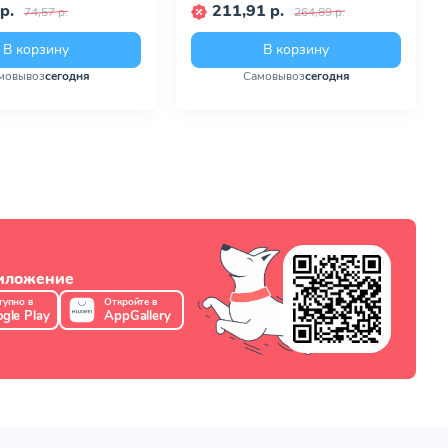
р.
211,91 р.
74,57 р.
264,89 р.
В корзину
В корзину
мовывоз
сегодня
Самовывоз
сегодня
риложение
тупно в
Откройте в
gle Play
AppGallery