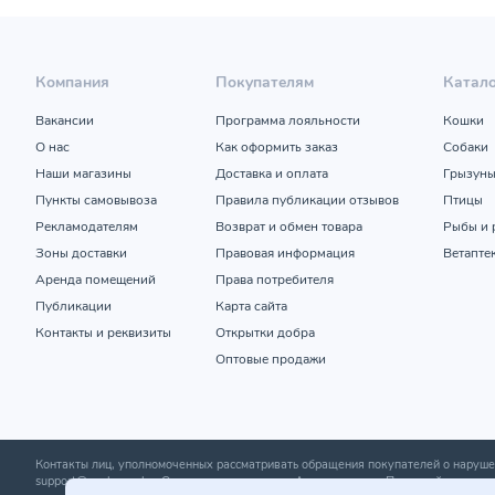
Компания
Покупателям
Катал
Вакансии
Программа лояльности
Кошки
О нас
Как оформить заказ
Собаки
Наши магазины
Доставка и оплата
Грызун
Пункты самовывоза
Правила публикации отзывов
Птицы
Рекламодателям
Возврат и обмен товара
Рыбы и 
Зоны доставки
Правовая информация
Ветапте
Аренда помещений
Права потребителя
Публикации
Карта сайта
Контакты и реквизиты
Открытки добра
Оптовые продажи
Контакты лиц, уполномоченных рассматривать обращения покупателей о нару
support@zoobazar.by
; Отдел торговли и услуг Администрации Первомайского р-н