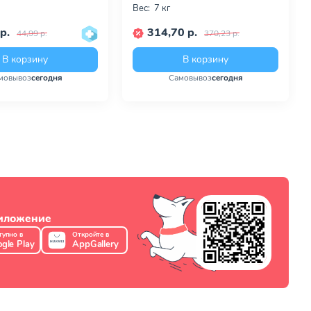
Вес:
7 кг
р.
314,70 р.
44,99 р.
370,23 р.
В корзину
В корзину
мовывоз
сегодня
Самовывоз
сегодня
риложение
тупно в
Откройте в
gle Play
AppGallery