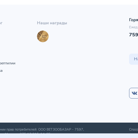
Горя
ог
Наши награды
Ежед
75
ы
Н
рептилии
ка
шении прав потребителей: ООО ВЕТЗООБАЗАР -
7597
,
Спосо
а г. Минска
+375 17 215-14-65
.
получ