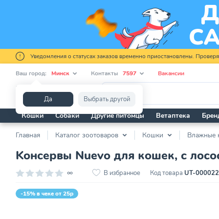
Уведомления о статусах заказов временно приостановлены. Провер
Ваш город:
Минск
Контакты
7597
Вакансии
Я ищу...
Да
Выбрать другой
Кошки
Собаки
Другие питомцы
Ветаптека
Брен
Главная
Каталог зоотоваров
Кошки
Влажные 
Kонсервы Nuevo для кошек, с лосос
∞
В избранное
Код товара
UT-00002
-15% в чеке от 25р