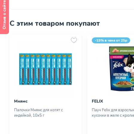
Отзыв о сайте
С этим товаром покупают
-15% в чеке от 25р
Мнямс
FELIX
Палочки Мнямс для котят с
Пауч Felix для взрослы
индейкой, 10х5 г
кусочки в желе с кроли