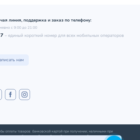
чая линия, поддержка и заказ по телефону:
невно с 9:00 до 21:00
97
–
единый короткий номер для всех мобильных операторов
аписать нам
бы оплаты товаров: банковской картой при получении; наличными при
ении; оплата банковской картой онлайн; оплата картой рассрочки.