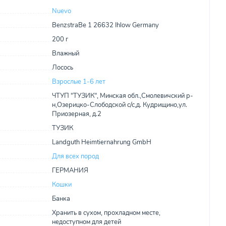
Nuevo
BenzstraBe 1 26632 Ihlow Germany
200 г
Влажный
Лосось
Взрослые 1-6 лет
ЧТУП "ТУЗИК", Минская обл.,Смолевичский р-
н,Озерицко-Слободской с/с,д. Кудрищино,ул.
Приозерная, д.2
ТУЗИК
Landguth Heimtiernahrung GmbH
Для всех пород
ГЕРМАНИЯ
Кошки
Банка
Хранить в сухом, прохладном месте,
недоступном для детей