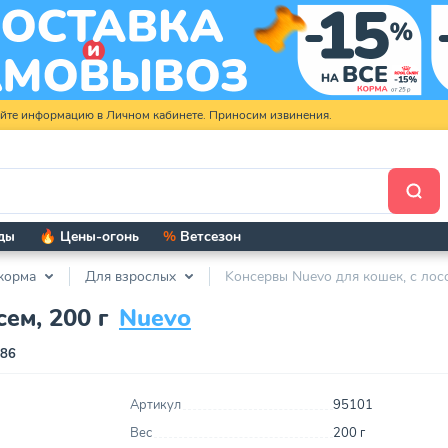
яйте информацию в Личном кабинете. Приносим извинения.
ды
🔥 Цены-огонь
%
Ветсезон
корма
Для взрослых
Kонсервы Nuevo для кошек, с лосо
ем, 200 г
Nuevo
286
Артикул
95101
Вес
200 г