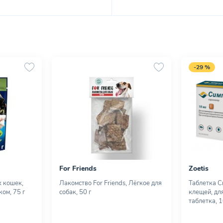
-29 %
For Friends
Zoetis
х кошек,
Лакомство For Friends, Лёгкое для
Таблетка С
ком, 75 г
собак, 50 г
клещей, для
таблетка, 1