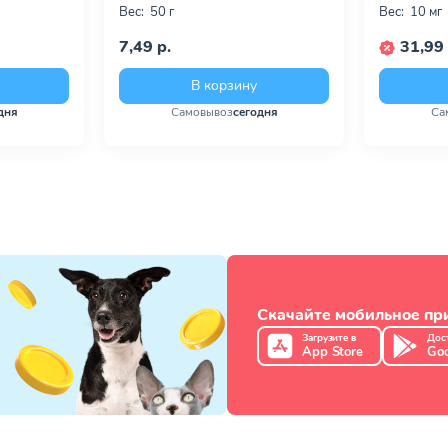
Вес:
50 г
Вес:
10 мг
7,49 р.
31,99 
В корзину
дня
Самовывоз
сегодня
Са
Скачайте мобильное п
Загрузите в
Дос
App Store
Goo