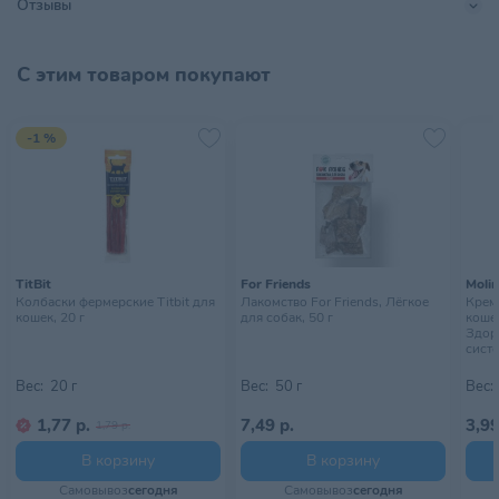
Отзывы
Размер питомца
Для всех пород
С этим товаром покупают
Страна происхождения
РОССИЯ
Тип питомца
Кошки
-1 %
Тип упаковки
Пауч
Хранить в сухом, прохладном
Условия хранения
месте, недоступном для детей
TitBit
For Friends
Moli
Колбаски фермерские Titbit для
Лакомство For Friends, Лёгкое
Крем
кошек, 20 г
для собак, 50 г
кошек
Здор
систе
Вес:
20 г
Вес:
50 г
Вес:
1,77 р.
7,49 р.
3,99
1,79 р.
В корзину
В корзину
Самовывоз
сегодня
Самовывоз
сегодня