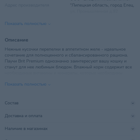
Адрес производителя
"Липецкая область, город Елец,
ул. Промышленная д.92
Показать полностью
Вес
85 г
Вид корма
Влажный
Описание
Нежные кусочки перепелки в аппетитном желе - идеальное
Вкус
Перепел
сочетание для полноценного и сбалансированного рациона.
Паучи Brit Premium однозначно заинтересуют вашу кошку и
Возраст питомца
Взрослые 1-6 лет
станут для нее любимым блюдом. Влажный корм содержит все
необходимые витамины и минералы, которые необходимы
ООО "ТриолБел", г. Минск,
стерилизованному питомцу. Таурин в составе – важный
Импортер в РБ
Радиальная, дом № 54Б, офис
Показать полностью
ингредиенты для поддержания остроты зрения и здоровья
18
сердечно-сосудистой системы кошек.
Линейка бренда
Premium
Паучи отлично дополнят полнорационный сухой корм Brit
Состав
Premium и внесут разнообразие в питание Вашей кошки.
Показания
Для стерилизованных
Доставка и оплата
Поставщик
ТриолБел
Наличие в магазинах
Производитель
ООО «НПЦКТ»