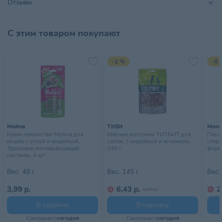
Отзывы
Страна происхождения
РОССИЯ
С этим товаром покупают
Тип питомца
Кошки
Тип упаковки
Пауч
-1 %
-8 
Хранить в сухом, хорошо
Условия хранения
проветриваемом помещении
Molina
TitBit
Mong
Крем-лакомство Molina для
Мясные косточки ТИТБИТ для
Пауч 
кошек с уткой и индейкой,
собак, с индейкой и ягненком,
стер
Здоровье мочевыводящей
145 г
форел
системы, 4 шт
Вес:
48 г
Вес:
145 г
Вес:
3,99 р.
6,43 р.
2
6,49 р.
В корзину
В корзину
Самовывоз
сегодня
Самовывоз
сегодня