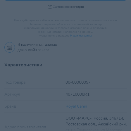
Самовывоз
сегодня
Цена действует на сайте и может отличаться от цен в розничных магазинах
Наличие товара на сайте носит справочный характер.
Для уточнения наличия товара в магазине можно позвонить
в данный магазин напрямую по номеру,
указанному в разделе
Наши магазины
.
В наличии в
магазинах
для онлайн заказа
Характеристики
Код товара
00-00000097
Артикул
40710008R1
Бренд
Royal Canin
ООО «МАРС», Россия, 346714,
Ростовская обл., Аксайский р-н,
Адрес производителя
ст-ца Грушевская, ул.Марсово