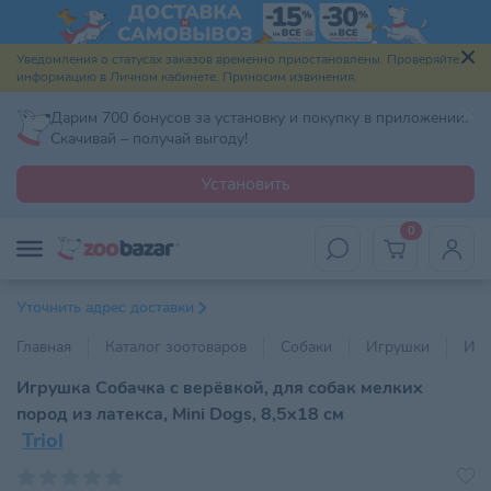
Уведомления о статусах заказов временно приостановлены. Проверяйте
информацию в Личном кабинете. Приносим извинения.
Дарим 700 бонусов за установку и покупку в приложении.
Скачивай – получай выгоду!
Установить
0
Уточнить адрес доставки
Главная
Каталог зоотоваров
Собаки
Игрушки
Игр
Игрушка Собачка с верёвкой, для собак мелких
пород из латекса, Mini Dogs, 8,5х18 см
Triol