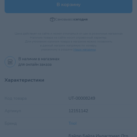
В корзину
Самовывоз
сегодня
Цена действует на сайте и может отличаться от цен в розничных магазинах
Наличие товара на сайте носит справочный характер.
Для уточнения наличия товара в магазине можно позвонить
в данный магазин напрямую по номеру,
указанному в разделе
Наши магазины
.
В наличии в
магазинах
для онлайн заказа
Характеристики
Код товара
UT-00008249
Артикул
12151142
Бренд
Triol
Бэйлю Байда Индастриал Лтд.,