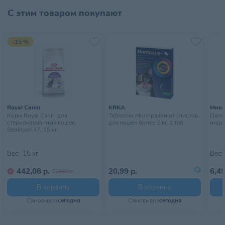
С этим товаром покупают
-15 %
Royal Canin
KRKA
Мня
Корм Royal Canin для
Таблетки Милпразон от глистов,
Пало
стерилизованных кошек,
для кошек более 2 кг, 1 таб
индей
Sterilised 37, 15 кг
Вес:
15 кг
Вес:
442,08 р.
20,99 р.
6,49
520,10 р.
В корзину
В корзину
Самовывоз
сегодня
Самовывоз
сегодня