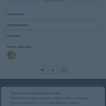
Написать нам
Компания
Покупателям
Каталог
Наши награды
Способы оплаты товаров: банковской картой при получении; наличными при
получении; оплата банковской картой онлайн; оплата картой рассрочки.
Мы используем файлы cookie.
Это поможет нам улучшить работу сайта. Нажимая
кнопку «Принять», ты соглашаешься с нашей
© zoobazar.by 2026 | ООО «Ветзообазар», УНП 192636458 | г. Минск, пр-т