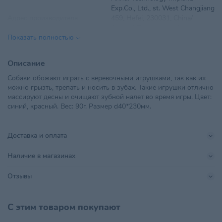
Exp.Co., Ltd., st. West Changjiang
Адрес производителя
459, Hefei, 230031, China/
Аньхой Технолоджи Имп.энд
Показать полностью
Эксп.Ко., Лтд, ул. Вэст
Возраст питомца
Для всех стадий жизни
Описание
Собаки обожают играть с веревочными игрушками, так как их
ООО "ТриолБел", г. Минск,
можно грызть, трепать и носить в зубах. Такие игрушки отлично
Импортер в РБ
Радиальная, дом № 54Б, офис
массируют десны и очищают зубной налет во время игры. Цвет:
18
синий, красный. Вес: 90г. Размер d40*230мм.
Материал
Хлопок
Доставка и оплата
Параметры
230х40х40 мм
Наличие в магазинах
Поставщик
ТриолБел
Отзывы
Anhui Technology Imp.and
Exp.Co., Ltd., st. West Changjiang
Производитель
459, Hefei, 230031, China/
С этим товаром покупают
Аньхой Технолоджи Имп.энд
Эксп.Ко., Лтд, ул. Вэст