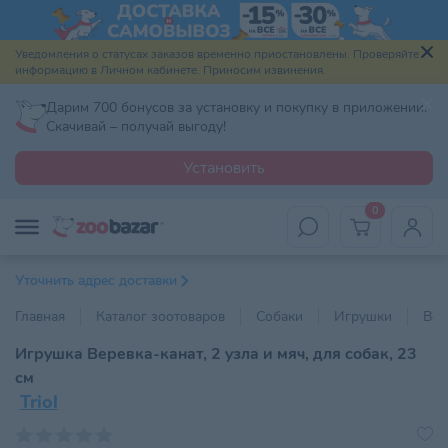
Уведомления о статусах заказов временно приостановлены. Проверяйте
информацию в Личном кабинете. Приносим извинения.
Дарим 700 бонусов за установку и покупку в приложении.
Скачивай – получай выгоду!
Установить
0
Уточнить адрес доставки
Главная
Каталог зоотоваров
Собаки
Игрушки
Вер
Игрушка Веревка-канат, 2 узла и мяч, для собак, 23
см
Triol