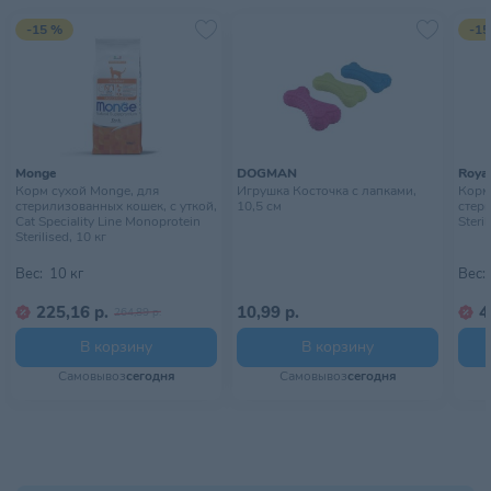
-15 %
-15
Страна происхождения
КИТАЙ
Тип питомца
Собаки
Хранить в сухом, хорошо
Условия хранения
проветриваемом помещении
Monge
DOGMAN
Royal
Корм сухой Monge, для
Игрушка Косточка с лапками,
Корм 
стерилизованных кошек, с уткой,
10,5 см
стер
Cat Speciality Line Monoprotein
Steril
Sterilised, 10 кг
Вес:
10 кг
Вес:
225,16 р.
10,99 р.
4
264,89 р.
В корзину
В корзину
Самовывоз
сегодня
Самовывоз
сегодня