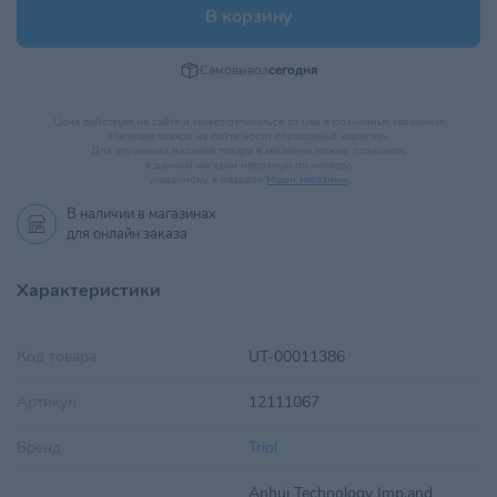
В корзину
Самовывоз
сегодня
Цена действует на сайте и может отличаться от цен в розничных магазинах
Наличие товара на сайте носит справочный характер.
Для уточнения наличия товара в магазине можно позвонить
в данный магазин напрямую по номеру,
указанному в разделе
Наши магазины
.
В наличии в
магазинах
для онлайн заказа
Характеристики
Код товара
UT-00011386
Артикул
12111067
Бренд
Triol
Anhui Technology Imp.and