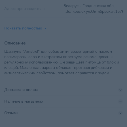
Беларусь, Гродненская обл,
Адрес производителя
г.Волковыск,ул.Октябрьская,157Р
Возраст питомца
Взрослые 1-6 лет
Показать полностью
ООО "Гербик", 220024, г.Минск,
Импортер в РБ
пер. Стебенева, 9а, комн.19
Описание
Шампунь "Amstrel" для собак антипаразитарный с маслом
Объем
300 мл
пальмарозы, алоэ и экстрактом пиретрума рекомендован к
регулярному использованию. Он защищает питомца от блох и
Поставщик
Гербик
клещей. Масло пальмарозы обладает противогрибковым и
антисептическим свойством, помогает справится с зудом.
Производитель
ООО "ЭкоВетКом"
Страна происхождения
БЕЛАРУСЬ
Доставка и оплата
Тип питомца
Собаки
Наличие в магазинах
Хранить в сухом, хорошо
Условия хранения
Отзывы
проветриваемом помещении