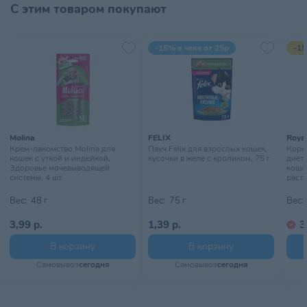
С этим товаром покупают
-15% в чеке от 25р
-15
Molina
FELIX
Royal
Крем-лакомство Molina для
Пауч Felix для взрослых кошек,
Корм 
кошек с уткой и индейкой,
кусочки в желе с кроликом, 75 г
диет
Здоровье мочевыводящей
коше
системы, 4 шт
раств
Вес:
48 г
Вес:
75 г
Вес:
3,99 р.
1,39 р.
3
В корзину
В корзину
Самовывоз
сегодня
Самовывоз
сегодня