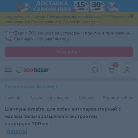
Уведомления о статусах заказов временно приостановлены. Проверяйте
информацию в Личном кабинете. Приносим извинения.
Дарим 700 бонусов за установку и покупку в приложении.
Скачивай – получай выгоду!
Установить
0
Уточнить адрес доставки
Главная
Каталог зоотоваров
Собаки
Косметика и уход
Шампунь Amstrel для собак антипаразитарный с
маслом пальмарозы,алоэ и экстрактом
пиретрума,300 мл
Amstrel