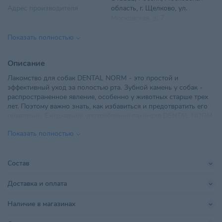
Адрес производителя
область, г. Щелково, ул.
Московская, д. 7
Показать полностью
Вес
75 г
Вид корма
Колбаски, палочки
Описание
Лакомство для собак DENTAL NORM - это простой и
Возраст питомца
Взрослые 1-6 лет
эффективный уход за полостью рта. Зубной камень у собак -
распространенное явление, особенно у животных старше трех
ООО "ТриолБел", г. Минск,
лет. Поэтому важно знать, как избавиться и предотвратить его
Импортер в РБ
Радиальная, дом № 54Б, офис
появление. Ежедневное употребление лакомств DENTAL NORM
18
от TRIOL помогает снизить риск заболеваний полости рта,
Показать полностью
качественно очистить зубы, уменьшить налет и освежить
Линейка бренда
Dental
дыхание.
Поставщик
ТриолБел
Состав
Производитель
ООО "АММА"
Доставка и оплата
Размер питомца
Крупный
Наличие в магазинах
Страна происхождения
КИТАЙ