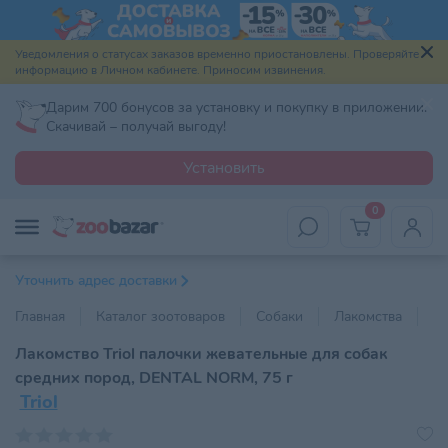
Уведомления о статусах заказов временно приостановлены. Проверяйте
информацию в Личном кабинете. Приносим извинения.
Дарим 700 бонусов за установку и покупку в приложении.
Скачивай – получай выгоду!
Установить
0
Уточнить адрес доставки
Главная
Каталог зоотоваров
Собаки
Лакомства
По
Лакомство Triol палочки жевательные для собак
средних пород, DENTAL NORM, 75 г
Triol