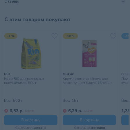
Отзывы
Тип питомца
Собаки
С этим товаром покупают
Тип упаковки
Пачка
Хранить в сухом, прохладном
-1 %
-16 %
-15
Условия хранения
месте, недоступном для детей
RIO
Мнямс
FELI
Корм RIO для волнистых
Крем-лакомство Мнямс для
Пауч 
попугайчиков, 500 г
кошек тунцом Кацуо, 15гх4 шт
кусоч
Вес:
500 г
Вес:
15 г
Вес:
6,53 р.
6,29 р.
1,39
6,60 р.
7,49 р.
В корзину
В корзину
Самовывоз
сегодня
Самовывоз
сегодня