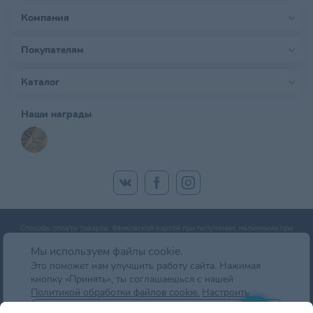
Компания
Покупателям
Каталог
Наши награды
Способы оплаты товаров: банковской картой при получении; наличными при
получении; оплата банковской картой онлайн; оплата картой рассрочки.
Мы используем файлы cookie.
Это поможет нам улучшить работу сайта. Нажимая
кнопку «Принять», ты соглашаешься с нашей
© zoobazar.by 2026 | ООО «Ветзообазар», УНП 192636458 | г. Минск, пр-т
Политикой обработки файлов cookie.
Настроить
Дзержинского, д. 5, оф.блок 2 (7 этаж)
Отклонить