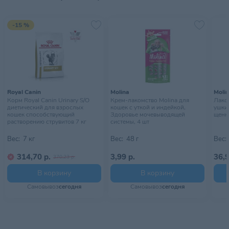
Страна происхождения
КИТАЙ
-15 %
Тип питомца
Собаки
Тип упаковки
Пауч
Хранить в сухом, хорошо
Условия хранения
проветриваемом помещении
Royal Canin
Molina
Moli
Корм Royal Canin Urinary S/O
Крем-лакомство Molina для
Лако
диетический для взрослых
кошек с уткой и индейкой,
ушки 
кошек способствующий
Здоровье мочевыводящей
щенко
растворению струвитов 7 кг
системы, 4 шт
Вес:
7 кг
Вес:
48 г
Вес:
314,70 р.
3,99 р.
36,9
370,23 р.
В корзину
В корзину
Самовывоз
сегодня
Самовывоз
сегодня