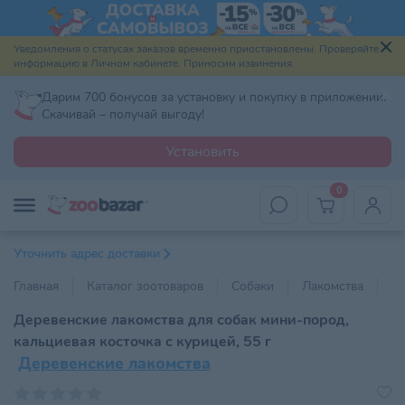
Уведомления о статусах заказов временно приостановлены. Проверяйте
информацию в Личном кабинете. Приносим извинения.
Дарим 700 бонусов за установку и покупку в приложении.
Скачивай – получай выгоду!
Установить
0
Уточнить адрес доставки
Главная
Каталог зоотоваров
Собаки
Лакомства
Пр
Деревенские лакомства для собак мини-пород,
кальциевая косточка с курицей, 55 г
Деревенские лакомства