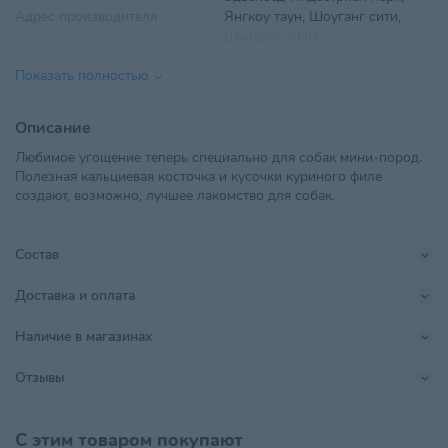
Адрес производителя
Янгкоу таун, Шоуганг сити,
Шандонг, КНР.
Показать полностью
Вес
55 г
Вид корма
Кости
Описание
Любимое угощение теперь специально для собак мини-пород.
Вкус
Курица
Полезная кальциевая косточка и кусочки куриного филе
создают, возможно, лучшее лакомство для собак.
Возраст питомца
Взрослые 1-6 лет
ООО "ЗооБизнесГрупп", г.
Состав
Импортер в РБ
Минск, ул. Ольшевского,
18А-701Б
Доставка и оплата
Поставщик
ЗооБизнесГрупп
Наличие в магазинах
Шандонг Люшес Пет Фуд Ко,
Производитель
Отзывы
ЛТД
Размер питомца
Малый
,
Миниатюрный
С этим товаром покупают