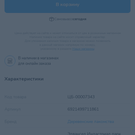
В корзину
Самовывоз
сегодня
Цена действует на сайте и может отличаться от цен в розничных магазинах
Наличие товара на сайте носит справочный характер.
Для уточнения наличия товара в магазине можно позвонить
в данный магазин напрямую по номеру,
указанному в разделе
Наши магазины
.
В наличии в
магазинах
для онлайн заказа
Характеристики
Код товара
ЦБ-00007343
Артикул
6921499711861
Бренд
Деревенские лакомства
Эдвансед Индастриал парк,