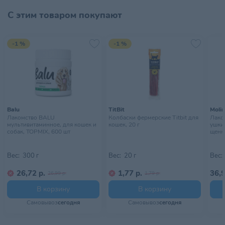
Страна происхождения
КИТАЙ
С этим товаром покупают
Тип питомца
Собаки
-1 %
-1 %
Тип упаковки
Блистер
Хранить в сухом, хорошо
Условия хранения
проветриваемом помещении
Balu
TitBit
Moli
Лакомство BALU
Колбаски фермерские Titbit для
Лако
мультивитаминное, для кошек и
кошек, 20 г
ушки 
собак, TOPMIX, 600 шт
щенко
Вес:
300 г
Вес:
20 г
Вес:
26,72 р.
1,77 р.
36,9
26,99 р.
1,79 р.
В корзину
В корзину
Самовывоз
сегодня
Самовывоз
сегодня