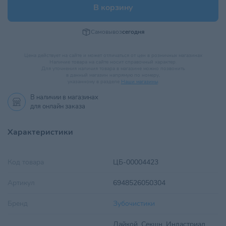
В корзину
Самовывоз
сегодня
Цена действует на сайте и может отличаться от цен в розничных магазинах
Наличие товара на сайте носит справочный характер.
Для уточнения наличия товара в магазине можно позвонить
в данный магазин напрямую по номеру,
указанному в разделе
Наши магазины
.
В наличии в
магазинах
для онлайн заказа
Характеристики
Код товара
ЦБ-00004423
Артикул
6948526050304
Бренд
Зубочистики
Дайкой, Секшн, Индастриал