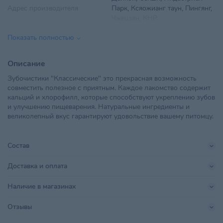
Адрес производителя
Парк, Ксяожианг таун, Пингянг,
Чжецзян, КНР.
Показать полностью
Вес
76 г
Вид корма
Кости
Описание
Зубочистики "Классические" это прекрасная возможность
Возраст питомца
Взрослые 1-6 лет
совместить полезное с приятным. Каждое лакомство содержит
кальций и хлорофилл, которые способствуют укреплению зубов
ООО "ЗооБизнесГрупп", г.
и улучшению пищеварения. Натуральные ингредиенты и
Импортер в РБ
Минск, ул. Ольшевского,
великолепный вкус гарантируют удовольствие вашему питомцу.
18А-701Б
Показания
Для зубов и десен
Состав
Поставщик
ЗооБизнесГрупп
Доставка и оплата
Фошан Феникс Пет Продуктс
Производитель
Наличие в магазинах
ЛТД
Отзывы
Размер питомца
Малый
,
Миниатюрный