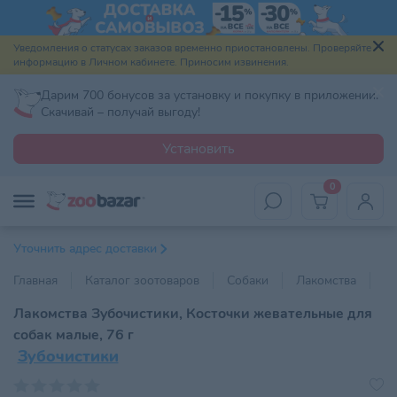
Уведомления о статусах заказов временно приостановлены. Проверяйте
информацию в Личном кабинете. Приносим извинения.
Дарим 700 бонусов за установку и покупку в приложении.
Скачивай – получай выгоду!
Установить
0
Уточнить адрес доставки
Главная
Каталог зоотоваров
Собаки
Лакомства
Пр
Лакомства Зубочистики, Косточки жевательные для
собак малые, 76 г
Зубочистики