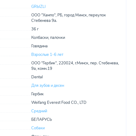
GRЫZLI
ООО "Хампо", РБ, город Минск, переулок
Стебенева 9а.
36 г
Колбаски, палочки
Говядина
Взрослые 1-6 лет
ООО "Гербик", 220024, г.Минск, пер. Стебенева,
9а, комн.19
Dental
Для зубов и десен
Гербик
Weifang Everest Food CO., LTD
Средний
БЕЛАРУСЬ
Собаки