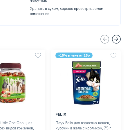
Флоу-пак
Хранить в сухом, хорошо проветриваемом
помещении
-15% в чеке от 25р
FELIX
Little One Овощная
Пауч Felix для взрослых кошек,
сех видов грызунов,
кусочки в желе с кроликом, 75 г