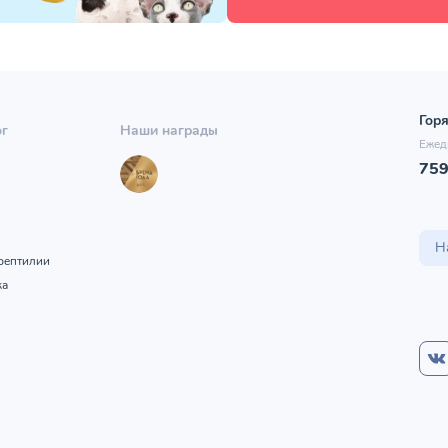
Горя
ог
Наши награды
Ежед
75
ы
Н
рептилии
ка