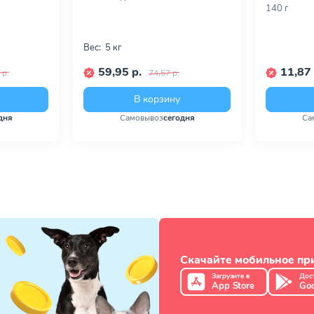
140 г
Вес:
5 кг
59,95 р.
11,87 
 р.
74,57 р.
В корзину
дня
Самовывоз
сегодня
Са
Скачайте мобильное п
Загрузите в
Дос
App Store
Goo