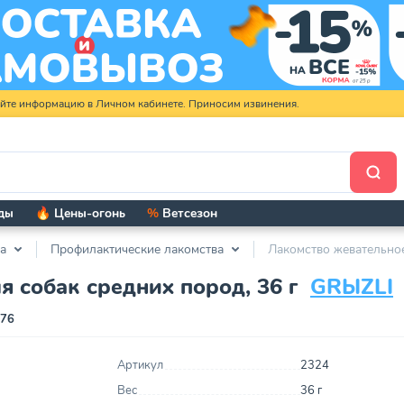
яйте информацию в Личном кабинете. Приносим извинения.
ды
🔥 Цены-огонь
%
Ветсезон
а
Профилактические лакомства
Лакомство жевательное
 собак средних пород, 36 г
GRЫZLI
076
Артикул
2324
Вес
36 г