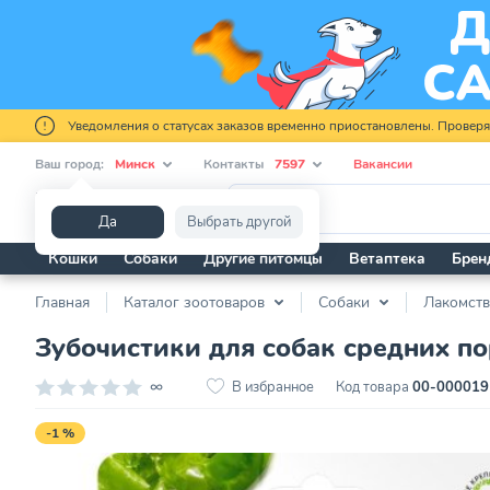
Уведомления о статусах заказов временно приостановлены. Провер
Ваш город:
Минск
Контакты
7597
Вакансии
Я ищу...
Да
Выбрать другой
Кошки
Собаки
Другие питомцы
Ветаптека
Брен
Главная
Каталог зоотоваров
Собаки
Лакомств
Зубочистики для собак средних по
∞
В избранное
Код товара
00-000019
-1 %