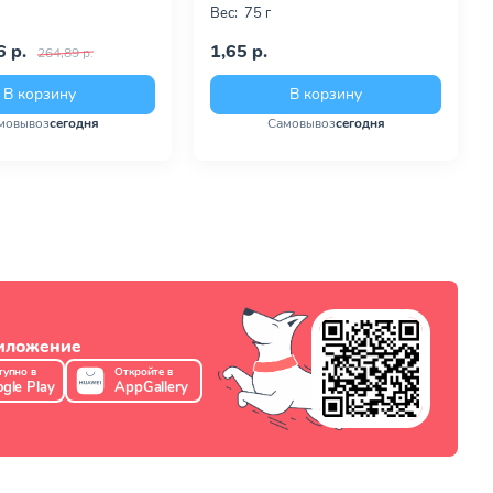
Вес:
75 г
 р.
1,65 р.
264,89 р.
В корзину
В корзину
мовывоз
сегодня
Самовывоз
сегодня
риложение
тупно в
Откройте в
gle Play
AppGallery