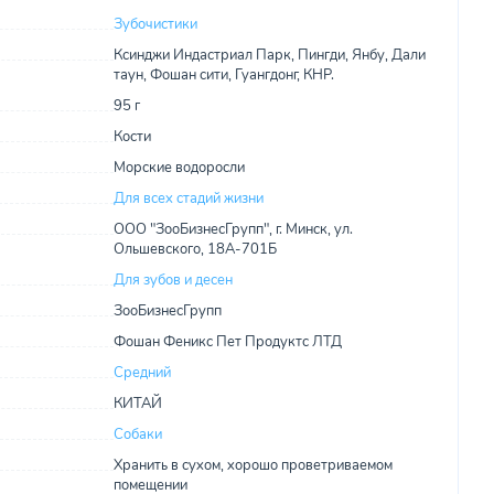
Зубочистики
Ксинджи Индастриал Парк, Пингди, Янбу, Дали
таун, Фошан сити, Гуангдонг, КНР.
95 г
Кости
Морские водоросли
Для всех стадий жизни
ООО "ЗооБизнесГрупп", г. Минск, ул.
Ольшевского, 18А-701Б
Для зубов и десен
ЗооБизнесГрупп
Фошан Феникс Пет Продуктс ЛТД
Средний
КИТАЙ
Собаки
Хранить в сухом, хорошо проветриваемом
помещении