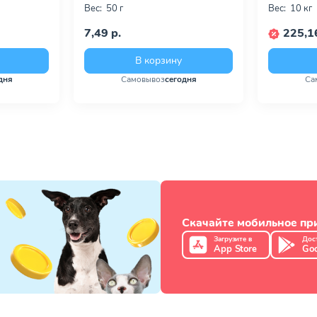
Вес:
50 г
Вес:
10 кг
7,49 р.
225,16
В корзину
дня
Самовывоз
сегодня
Са
Скачайте мобильное п
Загрузите в
Дос
App Store
Goo