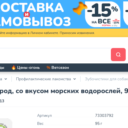
яйте информацию в Личном кабинете. Приносим извинения.
ды
🔥 Цены-огонь
%
Ветсезон
а
Профилактические лакомства
Зубочистики для собак
род, со вкусом морских водорослей, 9
13
Артикул
73303792
Вес
95 г