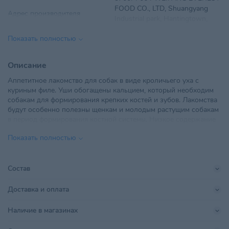
FOOD CO., LTD, Shuangyang
Адрес производителя
Industrial park, Hantingtown,
weifang city, Shandong
Показать полностью
Вес
400 г
Описание
Вид корма
Сушеный натуральный
Аппетитное лакомство для собак в виде кроличьего уха с
куриным филе. Уши обогащены кальцием, который необходим
Вкус
Кролик, Утка
собакам для формирования крепких костей и зубов. Лакомства
будут особенно полезны щенкам и молодым растущим собакам
Возраст питомца
Взрослые 1-6 лет
в период формирования костной системы. Низкое содержание
жира и высокое содержание белка позволит соблюдать диету и
ООО "ТриолБел", г. Минск,
Показать полностью
поддерживать оптимальный вес животного.
Импортер в РБ
Радиальная, дом № 54Б, офис
Идеально для поощрения, игры и перекуса. Можно
18
использовать как лакомство для дрессировки. Без
искусственных красителей, консервантов, ароматизаторов.
Состав
Поставщик
ТриолБел
Доставка и оплата
Производитель
Weifang Everest Food CO., LTD
Наличие в магазинах
Страна происхождения
КИТАЙ