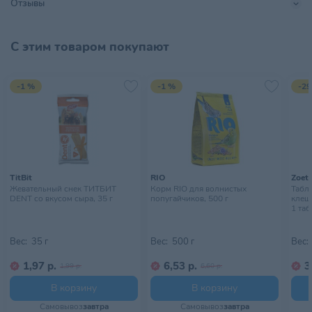
Отзывы
Тип питомца
Собаки
Тип упаковки
Банка
С этим товаром покупают
Хранить в сухом, хорошо
Условия хранения
проветриваемом помещении
-1 %
-1 %
-29
TitBit
RIO
Zoeti
Жевательный снек ТИТБИТ
Корм RIO для волнистых
Табл
DENT со вкусом сыра, 35 г
попугайчиков, 500 г
клеще
1 таб
Вес:
35 г
Вес:
500 г
Вес:
1,97 р.
6,53 р.
3
1,99 р.
6,60 р.
В корзину
В корзину
Самовывоз
завтра
Самовывоз
завтра