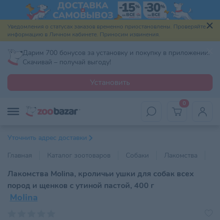
Уведомления о статусах заказов временно приостановлены. Проверяйте
информацию в Личном кабинете. Приносим извинения.
Дарим 700 бонусов за установку и покупку в приложении.
Скачивай – получай выгоду!
Установить
0
Уточнить адрес доставки
Главная
Каталог зоотоваров
Собаки
Лакомства
С
Лакомства Molina, кроличьи ушки для собак всех
пород и щенков с утиной пастой, 400 г
Molina