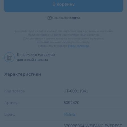
В корзину
Самовывоз
завтра
Цена действует на сайте и может отличаться от цен в розничных магазинах
Наличие товара на сайте носит справочный характер.
Для уточнения наличия товара в магазине можно позвонить
в данный магазин напрямую по номеру,
указанному в разделе
Наши магазины
.
В наличии в
магазинах
для онлайн заказа
Характеристики
Код товара
UT-00011941
Артикул
5092420
Бренд
Molina
3700PF064 WEIFANG EVEREST