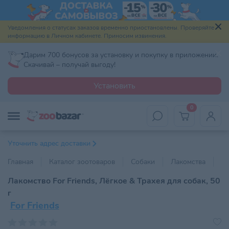
Уведомления о статусах заказов временно приостановлены. Проверяйте
информацию в Личном кабинете. Приносим извинения.
Дарим 700 бонусов за установку и покупку в приложении.
Скачивай – получай выгоду!
Установить
0
Уточнить адрес доставки
Главная
Каталог зоотоваров
Собаки
Лакомства
С
Лакомство For Friends, Лёгкое & Трахея для собак, 50
г
For Friends