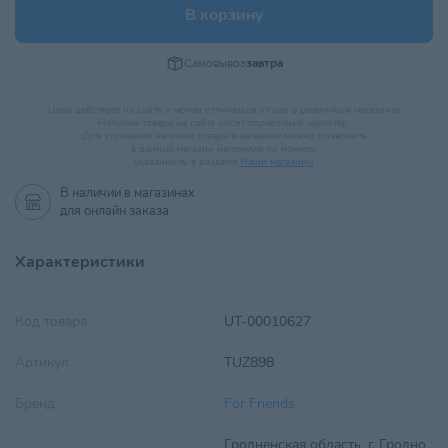
В корзину
Самовывоз
завтра
Цена действует на сайте и может отличаться от цен в розничных магазинах
Наличие товара на сайте носит справочный характер.
Для уточнения наличия товара в магазине можно позвонить
в данный магазин напрямую по номеру,
указанному в разделе
Наши магазины
.
В наличии в
магазинах
для онлайн заказа
Характеристики
Код товара
UT-00010627
Артикул
TUZ898
Бренд
For Friends
Гродненская область, г. Гродно,