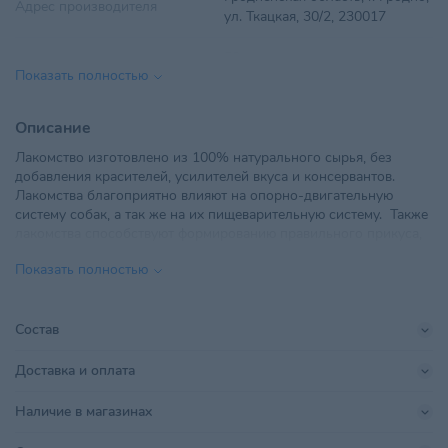
Адрес производителя
ул. Ткацкая, 30/2, 230017
Вес
50 г
Показать полностью
Вид корма
Сушеный натуральный
Описание
Вкус
Говядина
Лакомство изготовлено из 100% натурального сырья, без
добавления красителей, усилителей вкуса и консервантов.
Возраст питомца
Взрослые 1-6 лет
Лакомства благоприятно влияют на опорно-двигательную
систему собак, а так же на их пищеварительную систему. Также
ЧТУП "ТУЗИК", Минская
лакомства способствуют формированию правильного прикуса,
обл.,Смолевичский р-
Импортер в РБ
удалению зубного налета и камней.
н,Озерицко-Слободской с/с,д.
Показать полностью
Состав: легкое говяжье, трахея говяжья.
Кудрищино,ул. Приозерная, д.2
Пищевая ценность на 100 г.: Белки 15,3 г., жиры 7,6 г.
Энергетическая ценность: 129,5 Ккал.
Поставщик
ТУЗИК
Срок годности: 12 мес.
Состав
50 г.
Производитель
Чакки ООО
Доставка и оплата
Размер питомца
Для всех пород
Наличие в магазинах
Страна происхождения
БЕЛАРУСЬ