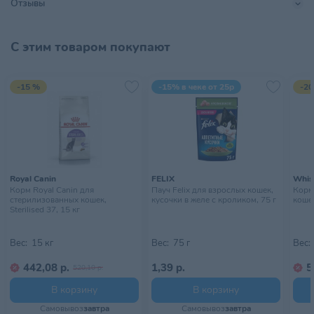
Отзывы
Тип питомца
Собаки
С этим товаром покупают
Тип упаковки
Пакет
Хранить в сухом, прохладном
-15 %
-15% в чеке от 25р
-20
Условия хранения
месте, недоступном для детей
Royal Canin
FELIX
Whis
Корм Royal Canin для
Пауч Felix для взрослых кошек,
Корм
стерилизованных кошек,
кусочки в желе с кроликом, 75 г
кошек
Sterilised 37, 15 кг
Вес:
15 кг
Вес:
75 г
Вес:
442,08 р.
1,39 р.
5
520,10 р.
В корзину
В корзину
Самовывоз
завтра
Самовывоз
завтра