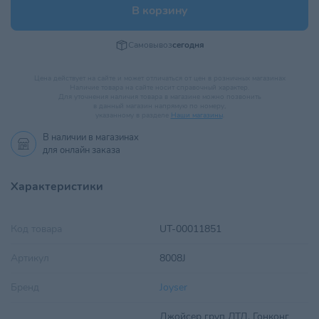
В корзину
Самовывоз
сегодня
Цена действует на сайте и может отличаться от цен в розничных магазинах
Наличие товара на сайте носит справочный характер.
Для уточнения наличия товара в магазине можно позвонить
в данный магазин напрямую по номеру,
указанному в разделе
Наши магазины
.
В наличии в
магазинах
для онлайн заказа
Характеристики
Код товара
UT-00011851
Артикул
8008J
Бренд
Joyser
Джойсер груп ЛТД. Гонконг,