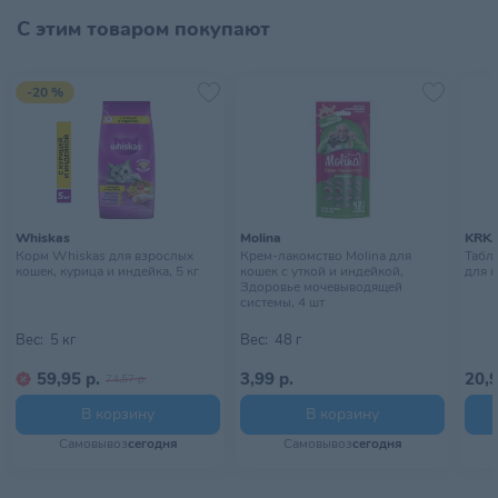
С этим товаром покупают
Страна происхождения
КИТАЙ
Тип питомца
Собаки
-20 %
Хранить в сухом, хорошо
Условия хранения
проветриваемом помещении
Whiskas
Molina
KRK
Корм Whiskas для взрослых
Крем-лакомство Molina для
Табл
кошек, курица и индейка, 5 кг
кошек с уткой и индейкой,
для к
Здоровье мочевыводящей
системы, 4 шт
Вес:
5 кг
Вес:
48 г
59,95 р.
3,99 р.
20,9
74,57 р.
В корзину
В корзину
Самовывоз
сегодня
Самовывоз
сегодня