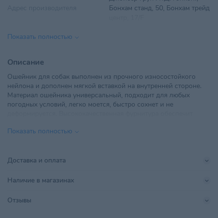
Адрес производителя
Бонхам станд, 50, Бонхам трейд
центр, 17/F
Показать полностью
ООО "ТриолБел", г. Минск,
Импортер в РБ
Радиальная, дом № 54Б, офис
18
Описание
Ошейник для собак выполнен из прочного износостойкого
Линейка бренда
Walk Base Collar
нейлона и дополнен мягкой вставкой на внутренней стороне.
Материал ошейника универсальный, подходит для любых
Материал
Пластик, Нейлон
погодных условий, легко моется, быстро сохнет и не
деформируется. Высококачественная фурнитура обеспечит
Параметры
620х25х3 мм
долгий срок службы, а яркий дизайн - веселое настроение вам
Показать полностью
и вашей собаке. В ошейник добавлен светоотражающий
Поставщик
ТриолБел
элемент, который обеспечит безопасную прогулку в вечернее
время и фиксаторы для фирменных шевронов на кнопках.
Джойсер груп ЛТД. Гонконг,
Подходит для крупных пород собак. Размер: 2,5x46-62 см.
Доставка и оплата
Производитель
Бонхам станд, 50, Бонхам трейд
Цвет: синий/зеленый.
центр, 17/F
Наличие в магазинах
Размер
XL
Отзывы
Размер питомца
Крупный
,
Средний