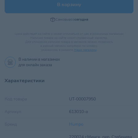
В корзину
Самовывоз
сегодня
Цена действует на сайте и может отличаться от цен в розничных магазинах
Наличие товара на сайте носит справочный характер.
Для уточнения наличия товара в магазине можно позвонить
в данный магазин напрямую по номеру,
указанному в разделе
Наши магазины
.
В наличии в
магазинах
для онлайн заказа
Характеристики
Код товара
UT-00007950
Артикул
613010-о
Бренд
Humpo
220024 г.Минск ,пер. Стебенева