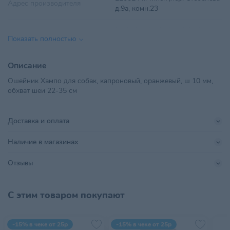
Адрес производителя
д.9а, комн.23
ООО "Гербик", 220024, г.Минск,
Импортер в РБ
Показать полностью
пер. Стебенева, 9а, комн.19
Материал
Нейлон, капрон
Описание
Ошейник Хампо для собак, капроновый, оранжевый, ш 10 мм,
Поставщик
Гербик
обхват шеи 22-35 см
Производитель
ООО "Хампо"
Доставка и оплата
Страна происхождения
БЕЛАРУСЬ
Наличие в магазинах
Тип питомца
Собаки
Отзывы
Хранить в сухом, хорошо
Условия хранения
проветриваемом помещении
С этим товаром покупают
-15% в чеке от 25р
-15% в чеке от 25р