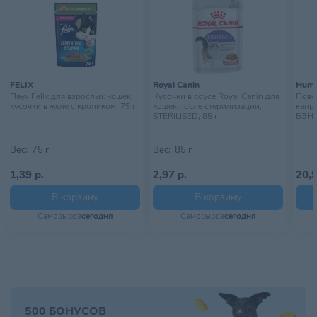
FELIX
Royal Canin
Hum
Пауч Felix для взрослых кошек,
Кусочки в соусе Royal Canin для
Пово
кусочки в желе с кроликом, 75 г
кошек после стерилизации,
капр
STERILISED, 85 г
БЭНД,
Вес:
75 г
Вес:
85 г
1,39 р.
2,97 р.
20,9
В корзину
В корзину
Самовывоз
сегодня
Самовывоз
сегодня
500 БОНУСОВ