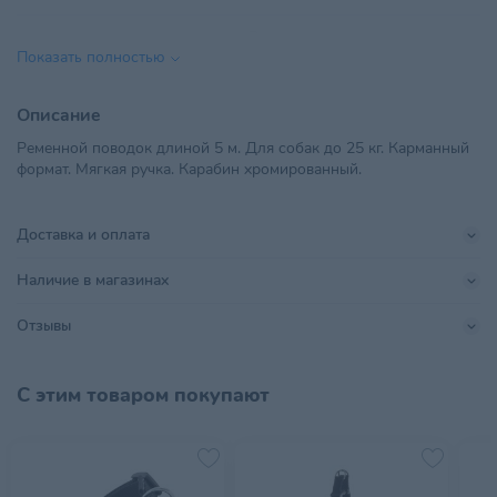
Вид амуниции
Рулетки
Показать полностью
Для всех стадий жизни
,
Возраст питомца
Взрослые 1-6 лет
,
Пожилые 7+
,
Описание
Щенки
Ременной поводок длиной 5 м. Для собак до 25 кг. Карманный
формат. Мягкая ручка. Карабин хромированный.
ООО "Ветторгпартнер", г.
Импортер в РБ
Минск,ул. Машиностроителей,
д.31, пом. 10
Доставка и оплата
Линейка бренда
Style
Наличие в магазинах
Материал
Пластик
Отзывы
Поставщик
Ветторгпартнер
С этим товаром покупают
Bogdahn International GmbH &
Производитель
Co. KG
Размер
M