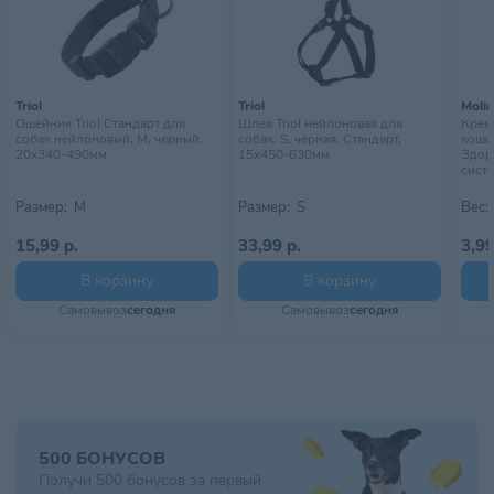
Размер питомца
Средний
,
Малый
,
Миниатюрный
Страна происхождения
ГЕРМАНИЯ
Тип питомца
Собаки
Triol
Triol
Moli
Ошейник Triol Стандарт для
Шлея Triol нейлоновая для
Крем
собак нейлоновый, M, черный,
собак, S, чёрная, Стандарт,
кошек
20х340-490мм
15х450-630мм
Здор
систе
Размер:
M
Размер:
S
Вес:
15,99 р.
33,99 р.
3,99
В корзину
В корзину
Самовывоз
сегодня
Самовывоз
сегодня
500 БОНУСОВ
Получи 500 бонусов за первый