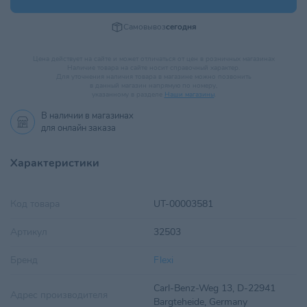
Самовывоз
сегодня
Цена действует на сайте и может отличаться от цен в розничных магазинах
Наличие товара на сайте носит справочный характер.
Для уточнения наличия товара в магазине можно позвонить
в данный магазин напрямую по номеру,
указанному в разделе
Наши магазины
.
В наличии в
магазинах
для онлайн заказа
Характеристики
Код товара
UT-00003581
Артикул
32503
Бренд
Flexi
Carl-Benz-Weg 13, D-22941
Адрес производителя
Bargteheide, Germany