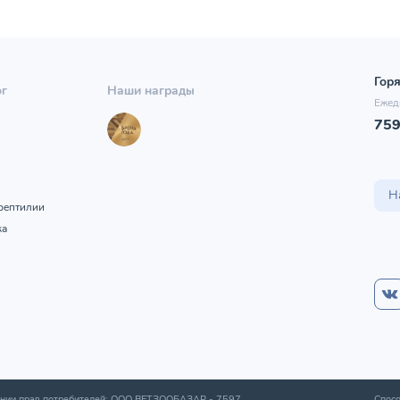
Горя
ог
Наши награды
Ежед
75
ы
Н
рептилии
ка
шении прав потребителей: ООО ВЕТЗООБАЗАР -
7597
,
Спосо