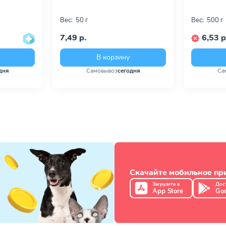
Вес:
50 г
Вес:
500 г
7,49 р.
6,53 р
В корзину
дня
Самовывоз
сегодня
Са
Скачайте мобильное п
Загрузите в
Дос
App Store
Goo