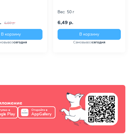
Вес:
50 г
.
6,49 р.
6,60 р.
В корзину
В корзину
мовывоз
сегодня
Самовывоз
сегодня
риложение
тупно в
Откройте в
gle Play
AppGallery