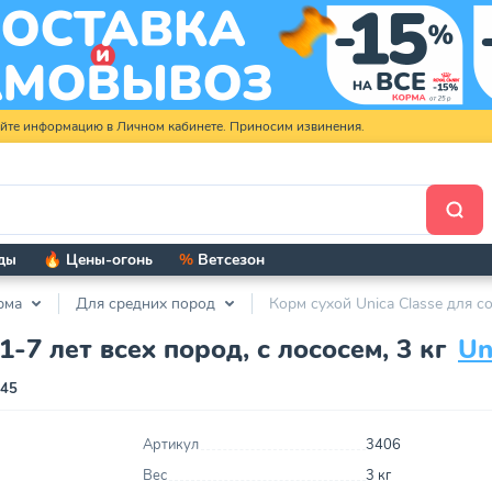
яйте информацию в Личном кабинете. Приносим извинения.
ды
🔥 Цены-огонь
%
Ветсезон
рма
Для средних пород
Корм сухой Unica Classe для со
1-7 лет всех пород, с лососем, 3 кг
Un
145
Артикул
3406
Вес
3 кг