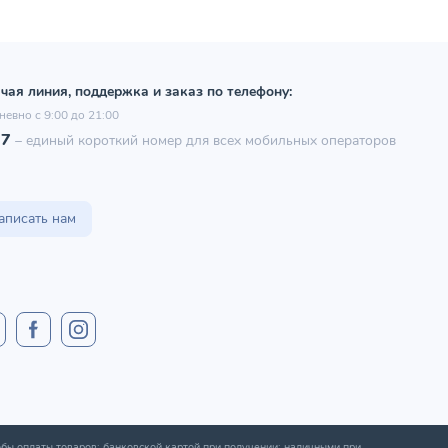
чая линия, поддержка и заказ по телефону:
невно с 9:00 до 21:00
97
–
единый короткий номер для всех мобильных операторов
аписать нам
бы оплаты товаров: банковской картой при получении; наличными при