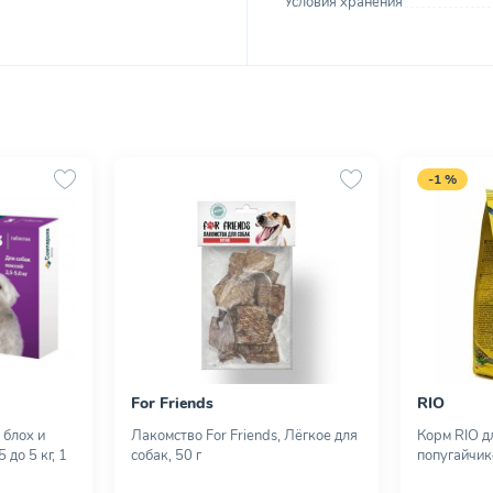
Условия хранения
-1 %
For Friends
RIO
 блох и
Лакомство For Friends, Лёгкое для
Корм RIO д
 до 5 кг, 1
собак, 50 г
попугайчик