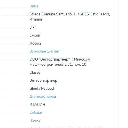
Unica
Strada Comuna Santuario, 1, 46035 Ostiglia MN,
Италия
3 кг
Сухой
Лосось
Взрослые 1-6 лет
ООО "Ветторгпартнер", г. Минск,ул.
Машиностроителей, д.31, пом. 10
Classe
Ветторгпартнер
Gheda Petfood
Для всех пород
ИТАЛИЯ
Собаки
Пачка