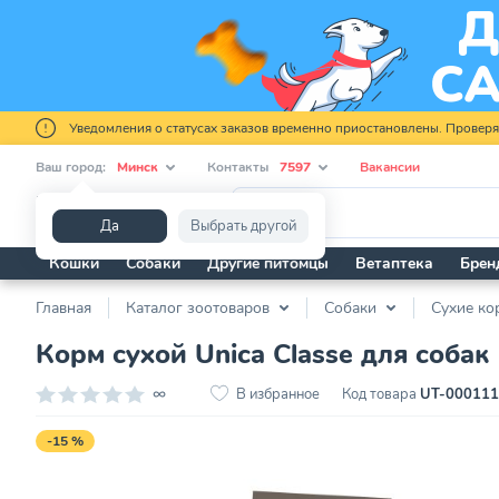
Уведомления о статусах заказов временно приостановлены. Провер
Ваш город:
Минск
Контакты
7597
Вакансии
Я ищу...
Да
Выбрать другой
Кошки
Собаки
Другие питомцы
Ветаптека
Брен
Главная
Каталог зоотоваров
Собаки
Сухие ко
Корм сухой Unica Classe для собак 
∞
В избранное
Код товара
UT-00011
-15 %