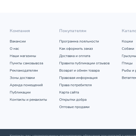
Компания
Покупателям
Катал
Вакансии
Программа лояльности
Кошки
О нас
Как оформить заказ
Собаки
Наши магазины
Доставка и оплата
Грызун
Пункты самовывоза
Правила публикации отзывов
Птицы
Рекламодателям
Возврат и обмен товара
Рыбы и 
Зоны доставки
Правовая информация
Ветапте
Аренда помещений
Права потребителя
Публикации
Карта сайта
Контакты и реквизиты
Открытки добра
Оптовые продажи
Контакты лиц, уполномоченных рассматривать обращения покупателей о нару