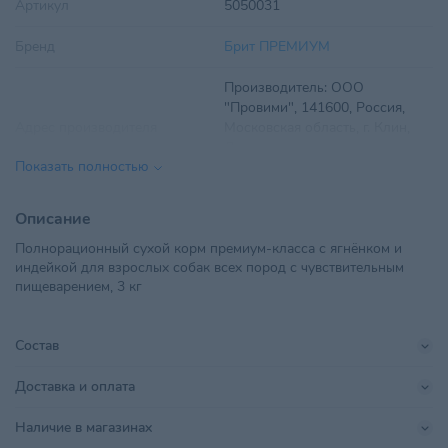
Артикул
5050031
Бренд
Брит ПРЕМИУМ
Производитель: ООО
"Провими", 141600, Россия,
Адрес производителя
Московская область, г. Клин,
Лавровская дорога, строение
Показать полностью
71.
Вес
3 кг
Описание
Полнорационный сухой корм премиум-класса с ягнёнком и
Вид корма
Сухой
индейкой для взрослых собак всех пород с чувствительным
пищеварением, 3 кг
Вкус
Индейка, Ягненок
Возраст питомца
Взрослые 1-6 лет
,
Пожилые 7+
Состав
ООО "ТриолБел", г. Минск,
Доставка и оплата
Импортер в РБ
Радиальная, дом № 54Б, офис
18
Наличие в магазинах