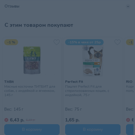
Линейка бренда
Premium Sensitive
Отзывы
Показания
Для пищеварения
С этим товаром покупают
Поставщик
ТриолБел
Производитель
ООО «НПЦКТ»
-1 %
-15% в чеке от 25р
-1 
Размер питомца
Для всех пород
Страна происхождения
РОССИЯ
Тип питомца
Собаки
TitBit
Perfect Fit
RIO
Мясные косточки ТИТБИТ для
Паштет Perfect Fit для
Корм
Тип упаковки
Пачка
собак, с индейкой и ягненком,
стерилизованных кошек, с
попуг
145 г
индейкой, 75 г
Хранить в сухом, прохладном
Условия хранения
месте, недоступном для детей
Вес:
145 г
Вес:
75 г
Вес:
6,43 р.
1,65 р.
6
6,49 р.
В корзину
В корзину