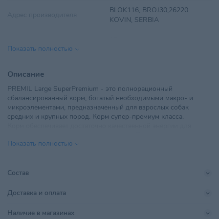
BLOK116, BROJ30,26220
Адрес производителя
KOVIN, SERBIA
Вес
15 кг
Показать полностью
Вид корма
Сухой
Описание
Вкус
Индейка, Курица, Тунец
PREMIL Large SuperPremium - это полнорационный
сбалансированный корм, богатый необходимыми макро- и
Возраст питомца
Взрослые 1-6 лет
микроэлементами, предназначенный для взрослых собак
средних и крупных пород. Корм супер-премиум класса.
ООО "ВИС-Капитал", г.Минск,
Корм обеспечивает достаточно качественной энергии для
Импортер в РБ
пр.Независимости, 165,
нормальной и усиленной деятельности. Подходит для
помещение 5/16
Показать полностью
выставочных собак, так как снижает им уровень стресса при
участии в соревнованиях и улучшает качество шерсти. Корм
Линейка бренда
Large
способствует укреплению костей и суставов.
Состав
Поставщик
ВИС-Капитал
Доставка и оплата
Производитель
PREMIL d.o.o.
Наличие в магазинах