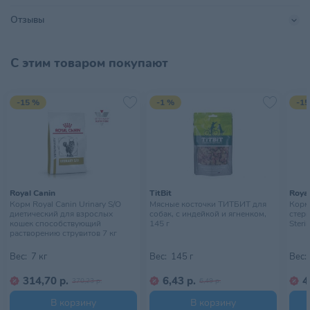
Размер питомца
Крупный
,
Средний
Отзывы
Страна происхождения
СЕРБИЯ
Тип питомца
Собаки
С этим товаром покупают
Тип упаковки
Мешок
-15 %
-1 %
-15
Хранить в сухом, хорошо
Условия хранения
проветриваемом помещении
Royal Canin
TitBit
Royal
Корм Royal Canin Urinary S/O
Мясные косточки ТИТБИТ для
Корм 
диетический для взрослых
собак, с индейкой и ягненком,
стер
кошек способствующий
145 г
Steril
растворению струвитов 7 кг
Вес:
7 кг
Вес:
145 г
Вес:
314,70 р.
6,43 р.
4
370,23 р.
6,49 р.
В корзину
В корзину