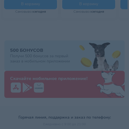
Исключительные вкусовые качества и особая технология
В корзину
В корзину
изготовления крокет, сочетающая 2 разные текстуры (мягкую/
Самовывоз
сегодня
Самовывоз
сегодня
хрустящую), удовлетворят даже самых привередливых в
питании собак мелких размеров.
2) Здоровая шерсть: Состояние шерсти собаки свидетельствует
о ее здоровье, которое во многом зависит от выбранного
питания. Состав корма MINI EXIGENT способствует здоровью и
блеску шерсти благодаря содержанию жирных кислот Омега 6.
3) Здоровье зубов: Собаки мелких размеров подвержены
500 БОНУСОВ
образованию зубного камня. Правильное питание может
Получи 500 бонусов за первый
помочь поддерживать гигиену полости рта. Корм Mini Exigent
заказ в мобильном приложении
cпособствует снижению зубного камня за счет компонентов,
связывающих кальций в слюне.
Скачайте мобильное приложение!
Горячая линия, поддержка и заказ по телефону:
Ежедневно с 9:00 до 21:00