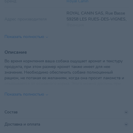
Бренд
Royal Canin
ROYAL CANIN SAS, Rue Basse
Адрес производителя
59258 LES RUES-DES-VIGNES,
Франция.
Показать полностью
Вес
1 кг
Вид корма
Сухой
Описание
Во время кормления ваша собака ощущает аромат и текстуру
Возраст питомца
Взрослые 1-6 лет
,
Пожилые 7+
продукта, при этом размер крокет также имеет для нее
значение. Необходимо обеспечить собаке полноценный
ТУП "РусканБел", Минская обл.,
рацион, не потакая ее желаниям, когда она просит лакомств и
Минский р-н, Щомыслицкий с/
Импортер в РБ
отказывается от основного корма. Этого можно достичь при
с, 28/1, ТЛЦ "Щомыслица",
помощи здорового и сбалансированного питания, от которого
пом.24
Показать полностью
не сможет отказаться даже самая привередливая собака.
Линейка бренда
Mini Exigent
Корм ROYAL CANIN® Exigent Mini для привередливых в
питании собак весом до 10 кг специально разработан с учетом
Состав
Для кожи и шерсти
,
Для зубов
потребностей вашего питомца в питательных веществах.
Показания
и десен
,
Для привередливых
Доставка и оплата
Крокеты ROYAL CANIN® Exigent Mini, изготовленные в форме