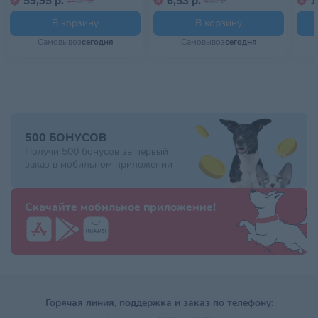
59,95 р.
6,53 р.
1
74,57 р.
6,60 р.
3) Идеальный вес: Формула способствует поддержанию
идеального веса у собак породы мопс.
В корзину
В корзину
4) Эксклюзивная форма крокет: специально для челюстей собак
Самовывоз
сегодня
Самовывоз
сегодня
брахицефальных пород: Крокеты специальной формы для собак
породы мопс облегчают захват и стимулируют тщательное
разгрызание.
500 БОНУСОВ
Получи 500 бонусов за первый
заказ в мобильном приложении
Скачайте мобильное приложение!
Горячая линия, поддержка и заказ по телефону: