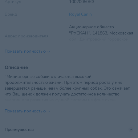
Артикул
10020050R3
Бренд
Royal Canin
Акционерное общесто
"РУСКАН", 141863, Московская
Адрес производителя
обл., Дмитровский городской
округ, д. Кузяево, д. 70, Россия;
Показать полностью
Вес
500 г
Описание
Вид корма
Сухой
"Миниатюрные собаки отличаются высокой
продолжительностью жизни. При этом период роста у них
Возраст питомца
Щенки
завершается раньше, чем у более крупных собак. Это означает,
что Ваш щенок должен получать достаточное количество
ТУП "РусканБел", Минская обл.,
энергии для развития иммунной системы на фоне очень
Минский р-н, Щомыслицкий с/
Импортер в РБ
быстрого роста.
с, 28/1, ТЛЦ "Щомыслица",
Показать полностью
пом.24
Формула продукта ROYAL CANIN® X-Small Puppy разработана
с учетом потребностей вашего щенка. Благодаря этому
Линейка бренда
X-Small Puppy
обеспечивается сбалансированное потребление клетчатки,
Преимущества
облегчающее транзит содержимого кишечника, и