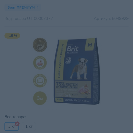
Брит ПРЕМИУМ
Код товара
UT-00007377
Артикул:
5049929
-15 %
Вес товара:
3 кг
1 кг