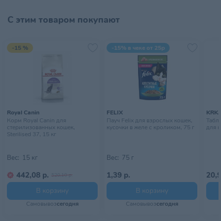
Medium
С этим товаром покупают
Поставщик
ТриолБел
Производитель
ООО «НПЦКТ»
-15 %
-15% в чеке от 25р
Размер питомца
Средний
Страна происхождения
РОССИЯ
Тип питомца
Собаки
Royal Canin
FELIX
KRK
Корм Royal Canin для
Пауч Felix для взрослых кошек,
Табл
Тип упаковки
Пачка
стерилизованных кошек,
кусочки в желе с кроликом, 75 г
для к
Sterilised 37, 15 кг
Хранить в сухом, прохладном
Условия хранения
месте, недоступном для детей
Вес:
15 кг
Вес:
75 г
442,08 р.
1,39 р.
20,9
520,10 р.
В корзину
В корзину
Самовывоз
сегодня
Самовывоз
сегодня