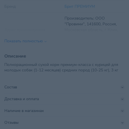
Бренд
Брит ПРЕМИУМ
Производитель: ООО
"Провими", 141600, Россия,
Адрес производителя
Московская область, г. Клин,
Лавровская дорога, строение
Показать полностью
71.
Вес
3 кг
Описание
Полнорационный сухой корм премиум-класса с курицей для
Вид корма
Сухой
молодых собак (1-12 месяцев) средних пород (10-25 кг), 3 кг
Вкус
Курица
Состав
Возраст питомца
Щенки
Доставка и оплата
ООО "ТриолБел", г. Минск,
Импортер в РБ
Радиальная, дом № 54Б, офис
Наличие в магазинах
18
Отзывы
Premium Puppy and Junior
Линейка бренда