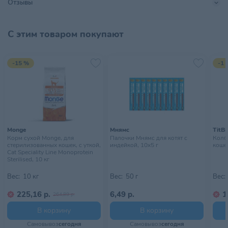
Отзывы
Полнорационный корм, который особо нравится собакам,
Размер питомца
Для всех пород
создан из тщательно отобранных продуктов высшего качества,
хорошо переваривается, поэтому экскременты питомца будут
Страна происхождения
ЛИТВА
С этим товаром покупают
необильными и твердыми.
Правильно подобранные пищевые вещества способствуют
Тип питомца
Собаки
восстановлению и защите хрящевой ткани суставов.
-15 %
-1 
Хрустящие гранулы и специальный комплекс минералов.
Тип упаковки
Пачка
Хранить в сухом, прохладном
Условия хранения
месте, недоступном для детей
Monge
Мнямс
TitBi
Корм сухой Monge, для
Палочки Мнямс для котят с
Колба
стерилизованных кошек, с уткой,
индейкой, 10х5 г
кошек
Cat Speciality Line Monoprotein
Sterilised, 10 кг
Вес:
10 кг
Вес:
50 г
Вес:
225,16 р.
6,49 р.
1
264,89 р.
В корзину
В корзину
Самовывоз
сегодня
Самовывоз
сегодня