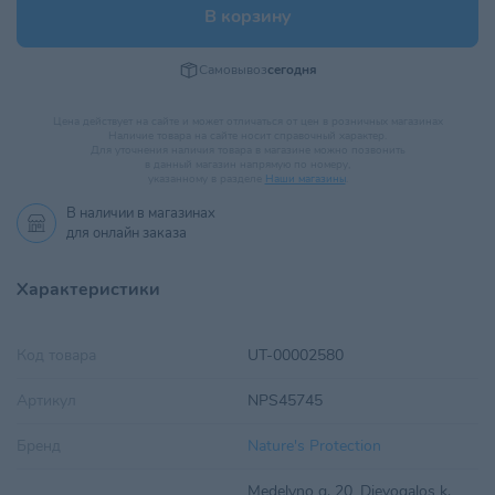
В корзину
Самовывоз
сегодня
Цена действует на сайте и может отличаться от цен в розничных магазинах
Наличие товара на сайте носит справочный характер.
Для уточнения наличия товара в магазине можно позвонить
в данный магазин напрямую по номеру,
указанному в разделе
Наши магазины
.
В наличии в
магазинах
для онлайн заказа
Характеристики
Код товара
UT-00002580
Артикул
NPS45745
Бренд
Nature's Protection
Medelyno g. 20, Dievogalos k.