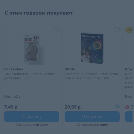
Тип питомца
Собаки
С этим товаром покупают
Тип упаковки
Пауч
Хранить в сухом, прохладном
-15
Условия хранения
месте, недоступном для детей
For Friends
KRKA
Royal
Лакомство For Friends, Лёгкое
Таблетки Милпразон от глистов,
Корм 
для собак, 50 г
для кошек более 2 кг, 1 таб
диет
коше
раств
Вес:
50 г
Вес:
7,49 р.
20,99 р.
3
В корзину
В корзину
Самовывоз
сегодня
Самовывоз
сегодня