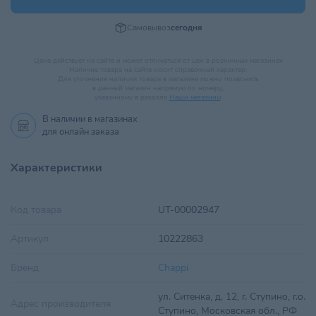
Самовывоз
сегодня
Цена действует на сайте и может отличаться от цен в розничных магазинах
Наличие товара на сайте носит справочный характер.
Для уточнения наличия товара в магазине можно позвонить
в данный магазин напрямую по номеру,
указанному в разделе
Наши магазины
.
В наличии в
магазинах
для онлайн заказа
Характеристики
Код товара
UT-00002947
Артикул
10222863
Бренд
Chappi
ул. Ситенка, д. 12, г. Ступино, г.о.
Адрес производителя
Ступино, Московская обл., РФ