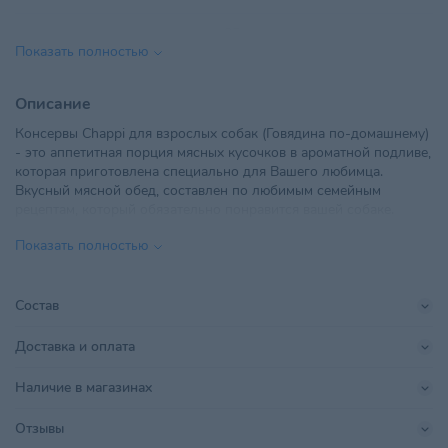
Вес
85 г
Показать полностью
Вид корма
Влажный
Описание
Вкус
Говядина
Консервы Chappi для взрослых собак (Говядина по-домашнему)
- это аппетитная порция мясных кусочков в ароматной подливе,
Возраст питомца
Взрослые 1-6 лет
которая приготовлена специально для Вашего любимца.
Вкусный мясной обед, составлен по любимым семейным
ООО "Стима", 220096, г. Минск,
Импортер в РБ
рецептам, который обязательно понравится вашей собаке.
ул. Голодеда, 15, комн. 28
Показать полностью
В готовом рационе Chappi есть все необходимые полезные
Линейка бренда
Сытный мясной обед
ингредиенты - белки, жиры и углеводы, что делает его вкусным
и питательным, а также позволяет Вашей собаке оставаться
Поставщик
АЛИДИ-Вест
активной и жизнерадостной.
Состав
Производитель
ООО "МАРС"
Поможет сохранить Вашему животному прекрасную форму.
Доставка и оплата
Позволит обеспечить сбалансированным питанием Вашего
Размер питомца
Для всех пород
Наличие в магазинах
домашнего любимца.
Страна происхождения
РОССИЯ
Отзывы