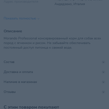
Адрес производителя
Андедзено, Италия
Вес
405 г
Показать полностью
Вид корма
Влажный
Описание
Вкус
Рис белый, Ягненок
Morando Professional консервированный корм для собак всех
пород с ягненком и рисом. Не забывайте обеспечивать
Возраст питомца
Взрослые 1-6 лет
,
Пожилые 7+
постоянный доступ питомца к свежей воде.
ЧТУП "ТУЗИК", Минская
обл.,Смолевичский р-
Импортер в РБ
Состав
н,Озерицко-Слободской с/с,д.
Кудрищино,ул. Приозерная, д.2
Доставка и оплата
Поставщик
ТУЗИК
Наличие в магазинах
Производитель
Morando Str Chieri
Отзывы
Размер питомца
Для всех пород
С этим товаром покупают
Страна происхождения
ИТАЛИЯ