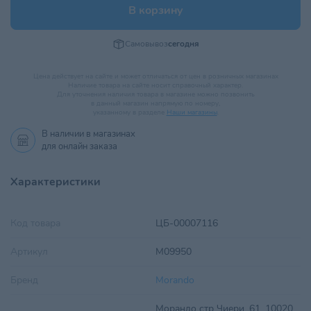
В корзину
Самовывоз
сегодня
Цена действует на сайте и может отличаться от цен в розничных магазинах
Наличие товара на сайте носит справочный характер.
Для уточнения наличия товара в магазине можно позвонить
в данный магазин напрямую по номеру,
указанному в разделе
Наши магазины
.
В наличии в
магазинах
для онлайн заказа
Характеристики
Код товара
ЦБ-00007116
Артикул
M09950
Бренд
Morando
Морандо стр Чиери, 61, 10020