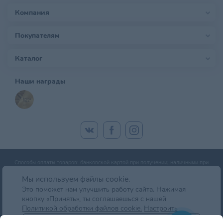
Компания
Покупателям
Каталог
Наши награды
Способы оплаты товаров: банковской картой при получении; наличными при
получении; оплата банковской картой онлайн; оплата картой рассрочки.
Мы используем файлы cookie.
Это поможет нам улучшить работу сайта. Нажимая
кнопку «Принять», ты соглашаешься с нашей
© zoobazar.by 2026 | ООО «Ветзообазар», УНП 192636458 | г. Минск, пр-т
Политикой обработки файлов cookie.
Настроить
Дзержинского, д. 5, оф.блок 2 (7 этаж)
Отклонить