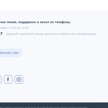
чая линия, поддержка и заказ по телефону:
невно с 9:00 до 21:00
97
–
единый короткий номер для всех мобильных операторов
аписать нам
бы оплаты товаров: банковской картой при получении; наличными при