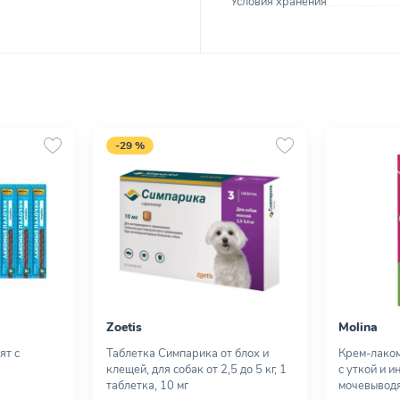
Условия хранения
-29 %
Zoetis
Molina
ят с
Таблетка Симпарика от блох и
Крем-лаком
клещей, для собак от 2,5 до 5 кг, 1
с уткой и и
таблетка, 10 мг
мочевыводя