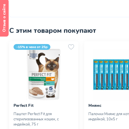
Отзыв о сайте
С этим товаром покупают
-15% в чеке от 25р
Perfect Fit
Мнямс
Паштет Perfect Fit для
Палочки Мнямс для кот
стерилизованных кошек, с
индейкой, 10х5 г
индейкой, 75 г