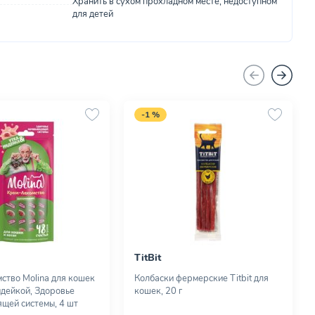
Хранить в сухом прохладном месте, недоступном
для детей
-1 %
TitBit
ство Molina для кошек
Колбаски фермерские Titbit для
ндейкой, Здоровье
кошек, 20 г
щей системы, 4 шт