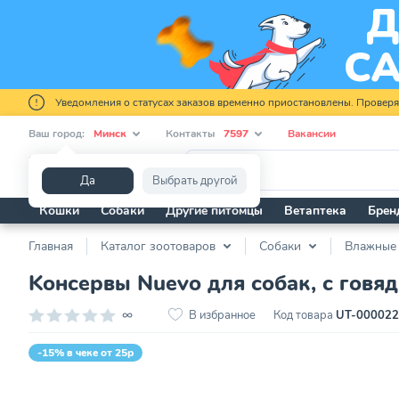
Уведомления о статусах заказов временно приостановлены. Провер
Ваш город:
Минск
Контакты
7597
Вакансии
Я ищу...
Да
Выбрать другой
Кошки
Собаки
Другие питомцы
Ветаптека
Брен
Главная
Каталог зоотоваров
Собаки
Влажные
Kонсервы Nuevo для собак, с говяд
∞
В избранное
Код товара
UT-00002
-15% в чеке от 25р