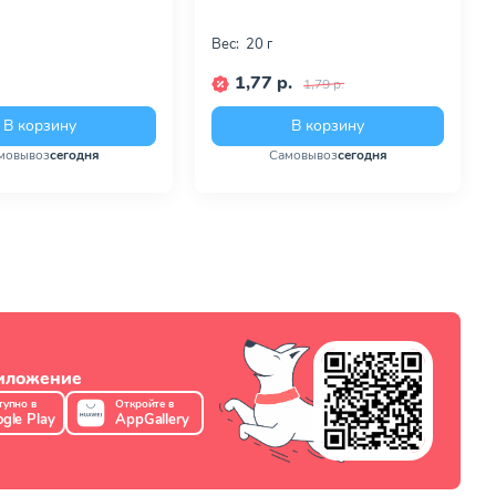
Вес:
20 г
1,77 р.
1,79 р.
В корзину
В корзину
мовывоз
сегодня
Самовывоз
сегодня
риложение
тупно в
Откройте в
gle Play
AppGallery