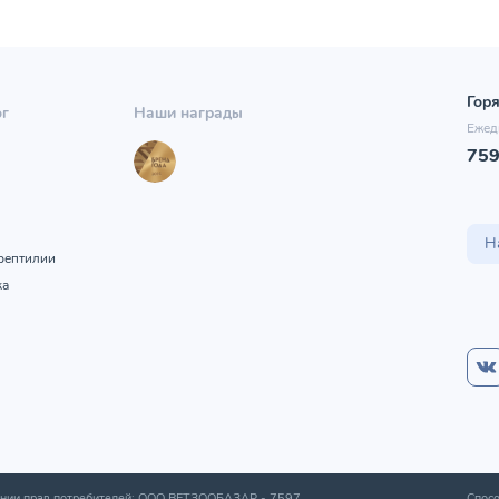
Горя
ог
Наши награды
Ежед
75
ы
Н
рептилии
ка
шении прав потребителей: ООО ВЕТЗООБАЗАР -
7597
,
Спосо