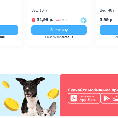
Вес:
10 мг
Вес:
48 г
31,99 р.
3,99 р.
44,99 р.
В корзину
дня
Самовывоз
сегодня
Са
Скачайте мобильное п
Загрузите в
Дос
App Store
Goo