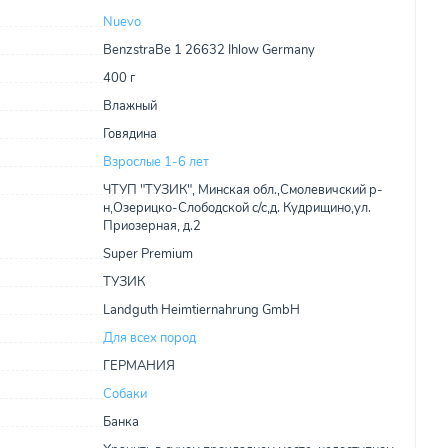
Nuevo
BenzstraBe 1 26632 Ihlow Germany
400 г
Влажный
Говядина
Взрослые 1-6 лет
ЧТУП "ТУЗИК", Минская обл.,Смолевичский р-
н,Озерицко-Слободской с/с,д. Кудрищино,ул.
Приозерная, д.2
Super Premium
ТУЗИК
Landguth Heimtiernahrung GmbH
Для всех пород
ГЕРМАНИЯ
Собаки
Банка