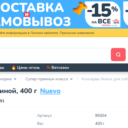
яйте информацию в Личном кабинете. Приносим извинения.
ды
🔥 Цены-огонь
%
Ветсезон
 корма
Супер-премиум класса
Kонсервы Nuevo для соба
иной, 400 г
Nuevo
291
Артикул
95004
Вес
400 г