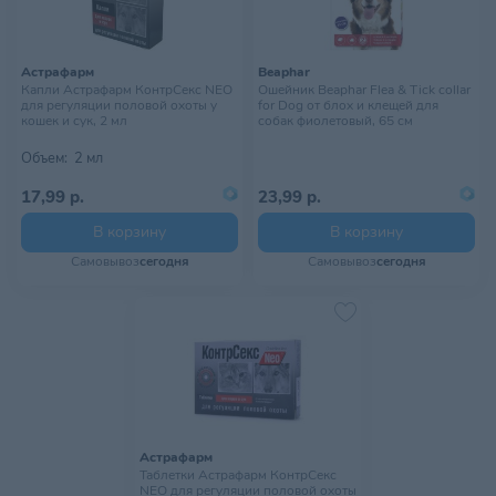
Астрафарм
Beaphar
Капли Астрафарм КонтрСекс NEO
Ошейник Beaphar Flea & Tick collar
для регуляции половой охоты у
for Dog от блох и клещей для
кошек и сук, 2 мл
собак фиолетовый, 65 см
Объем:
2 мл
17,99 р.
23,99 р.
В корзину
В корзину
Самовывоз
сегодня
Самовывоз
сегодня
Астрафарм
Таблетки Астрафарм КонтрСекс
NEO для регуляции половой охоты