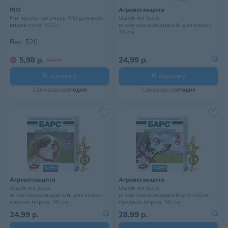
RIO
Агроветзащита
Минеральная смесь RIO для всех
Ошейник Барс
видов птиц, 520 г
инсектоакарицидный, для кошек,
35 см
Вес:
520 г
5,98 р.
24,99 р.
6,04 р.
В корзину
В корзину
Самовывоз
сегодня
Самовывоз
сегодня
Агроветзащита
Агроветзащита
Ошейник Барс
Ошейник Барс
инсектоакарицидный, для собак
инсектоакарицидный для собак
мелких пород, 35 см
средних пород, 50 см
24,99 р.
28,99 р.