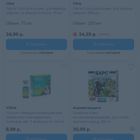
Cliny
Cliny
Паста Cliny для кошек, для вывода
Паста Cliny для кошек, для вывода
шерсти, со вкусом лосося, 75 мл
шерсти, 200 мл
Объем:
75 мл
Объем:
200 мл
34,99 р.
34,29 р.
55,99 р.
В корзину
В корзину
Самовывоз
сегодня
Самовывоз
сегодня
VEDA
Агроветзащита
Лосьон Veda для гигиенической
Ошейник Барс
обработки глаз животных,
инсектоакарицидный, для собак
Зелёный чай, 3 флакона по 10 мл
крупных пород, 80 см
8,99 р.
30,99 р.
В корзину
В корзину