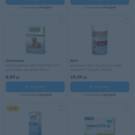
Самовывоз
сегодня
Самовывоз
сегодня
Zooлекарь
8in1
БИОошейник ЭКО ZOOЛЕКАРЬ
Витамины 8in1 Excel для собак,
для собак, зеленый, 65 см
кальций, Calcium, 155 шт
8,99 р.
29,49 р.
В корзину
В корзину
Самовывоз
сегодня
Самовывоз
сегодня
-1 %