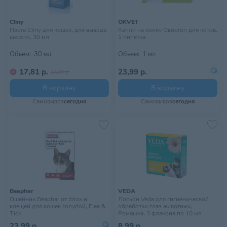
Cliny
OKVET
Паста Cliny для кошек, для вывода
Капли на холку Овостоп для котов,
шерсти, 30 мл
1 пипетка
Объем:
30 мл
Объем:
1 мл
17,81 р.
23,99 р.
17,99 р.
В корзину
В корзину
Самовывоз
сегодня
Самовывоз
сегодня
Beaphar
VEDA
Ошейник Beaphar от блох и
Лосьон Veda для гигиенической
клещей для кошек голубой, Flea &
обработки глаз животных,
Tick
Ромашка, 3 флакона по 10 мл
23,99 р.
8,99 р.