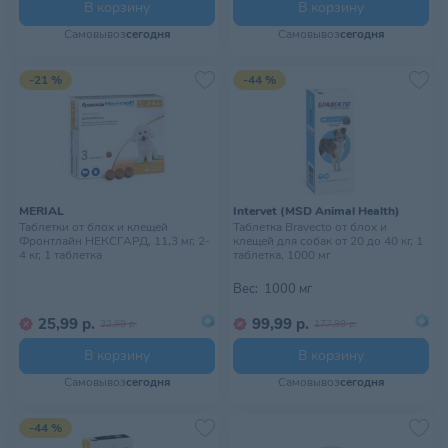
В корзину
В корзину
Самовывоз
сегодня
Самовывоз
сегодня
-21 %
-44 %
MERIAL
Intervet (MSD Animal Health)
Таблетки от блох и клещей
Таблетка Bravecto от блох и
Фронтлайн НЕКСГАРД, 11,3 мг, 2-
клещей для собак от 20 до 40 кг, 1
4 кг, 1 таблетка
таблетка, 1000 мг
Вес:
1000 мг
25,99 р.
99,99 р.
32,99 р.
177,99 р.
В корзину
В корзину
Самовывоз
сегодня
Самовывоз
сегодня
-44 %