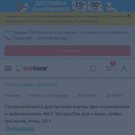
Уведомления о статусах заказов временно приостановлены. Проверяйте
информацию в Личном кабинете. Приносим извинения.
Дарим 700 бонусов за установку и покупку в приложении.
Скачивай – получай выгоду!
Установить
0
Уточнить адрес доставки
Главная
Каталог зоотоваров
Ветаптека
Для ЖКТ
Суспензия/паста для приема внутрь при отравлениях
и заболеваниях ЖКТ ЭнтероЗоо для кошек, собак,
грызунов, птиц, 15 г
Энтерозоо