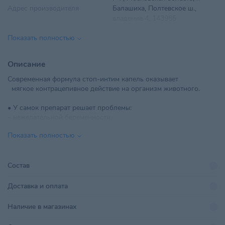
Адрес производителя
Балашиха, Полтевское ш.,
владение 4, 143985
Показать полностью
Вид препарата
Лекарственные средства
ООО "Ветторгпартнер", г.
Описание
Импортер в РБ
Минск,ул. Машиностроителей,
Современная формула стоп-интим капель оказывает
д.31, пом. 10
мягкое контрацепивное действие на организм животного.
Линейка бренда
Стоп Интим
• У самок препарат решает проблемы:
– нежелательной беременности,
Объем
2.5 мл
– задержки и прерывания течки,
Показать полностью
– коррекции нежелательного сексуального поведения и др.
Показания препаратов
Гормональные препараты
• Незаменим при:
Поставщик
Ветторгпартнер
– выезде на дачу,
Состав
– участии в выставках,
Производитель
ООО «Апиценна»
– длительном отсутствии хозяина и др.
Доставка и оплата
Страна происхождения
• Форма капель удобна в применении и дозировании
РОССИЯ
Наличие в магазинах
Тип питомца
Кошки