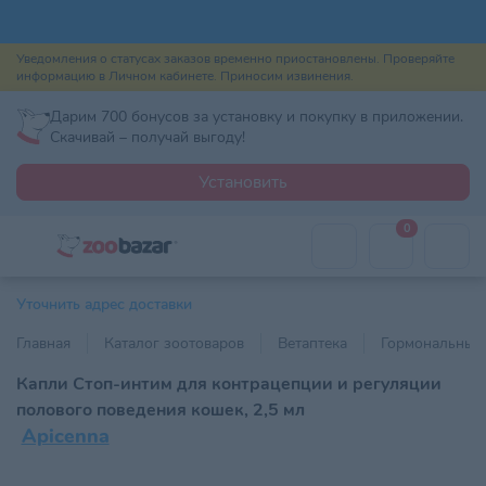
Уведомления о статусах заказов временно приостановлены. Проверяйте
информацию в Личном кабинете. Приносим извинения.
Дарим 700 бонусов за установку и покупку в приложении.
Скачивай – получай выгоду!
Установить
0
Уточнить адрес доставки
Главная
Каталог зоотоваров
Ветаптека
Гормональные 
Капли Стоп-интим для контрацепции и регуляции
полового поведения кошек, 2,5 мл
Apicenna