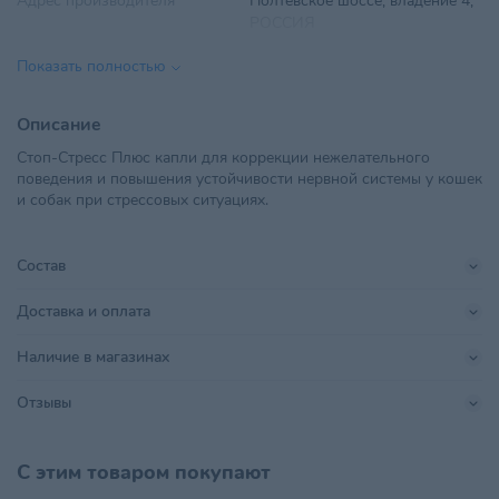
Адрес производителя
Полтевское шоссе, владение 4,
РОССИЯ
Показать полностью
Вид препарата
Лекарственные средства
ООО "Ветторгпартнер", г.
Описание
Импортер в РБ
Минск,ул. Машиностроителей,
Стоп-Стресс Плюс капли для коррекции нежелательного
д.31, пом. 10
поведения и повышения устойчивости нервной системы у кошек
и собак при стрессовых ситуациях.
Линейка бренда
Стоп Стресс
Объем
30 мл
Состав
Показания препаратов
Успокоительные
Доставка и оплата
Поставщик
Ветторгпартнер
Наличие в магазинах
Производитель
ООО "Апиценна"
Отзывы
Страна происхождения
РОССИЯ
С этим товаром покупают
Тип питомца
Кошки