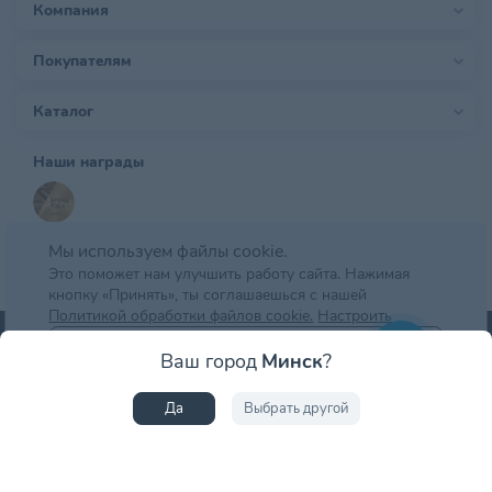
Компания
Покупателям
Каталог
Наши награды
Мы используем файлы cookie.
Это поможет нам улучшить работу сайта. Нажимая
кнопку «Принять», ты соглашаешься с нашей
Политикой обработки файлов cookie.
Настроить
Способы оплаты товаров: банковской картой при получении; наличными при
Отклонить
Ваш город
Минск
?
получении; оплата банковской картой онлайн; оплата картой рассрочки.
Принять
Да
Выбрать другой
© zoobazar.by 2026 | ООО «Ветзообазар», УНП 192636458 | г. Минск, пр-т
Дзержинского, д. 5, оф.блок 2 (7 этаж)
Интернет-магазин зарегистрирован в торговом реестре 25.03.2020 г. |