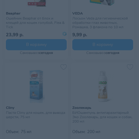
Beaphar
VEDA
Ошейник Beaphar от блох и
Лосьон Veda для гигиенической
клещей для кошек голубой, Flea &
обработки глаз животных,
Tick
Ромашка, 3 флакона по 10 мл
23,99 р.
9,99 р.
В корзину
В корзину
Самовывоз
сегодня
Самовывоз
сегодня
Cliny
Zooлекарь
Паста Cliny для кошек, для вывода
БИОшампунь антипаразитарный
шерсти, 75 мл
Эко Zooлекарь, для кошек и собак,
200 мл
Объем:
75 мл
Объем:
200 мл