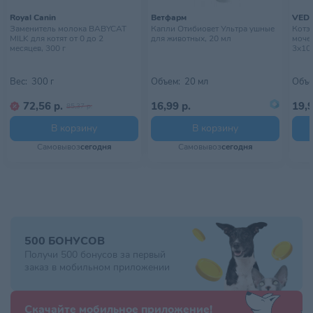
Royal Canin
Ветфарм
VED
Заменитель молока BABYCAT
Капли Отибиовет Ультра ушные
Котэ
MILK для котят от 0 до 2
для животных, 20 мл
моче
месяцев, 300 г
3х10
Вес:
300 г
Объем:
20 мл
Объе
72,56 р.
16,99 р.
19,9
85,37 р.
В корзину
В корзину
Самовывоз
сегодня
Самовывоз
сегодня
500 БОНУСОВ
Получи 500 бонусов за первый
заказ в мобильном приложении
Скачайте мобильное приложение!