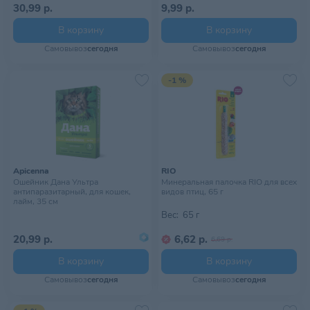
30,99 р.
9,99 р.
В корзину
В корзину
Самовывоз
сегодня
Самовывоз
сегодня
-1 %
Apicenna
RIO
Ошейник Дана Ультра
Минеральная палочка RIO для всех
антипаразитарный, для кошек,
видов птиц, 65 г
лайм, 35 см
Вес:
65 г
20,99 р.
6,62 р.
6,69 р.
В корзину
В корзину
Самовывоз
сегодня
Самовывоз
сегодня