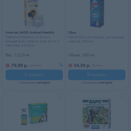
Intervet (MSD Animal Health)
Cliny
Таблетка Bravecto от блох и
Паста Cliny для кошек, для вывода
клещей для собак от 2 до 4,5 кг, 1
шерсти, 200 мл
таблетка, 112,5 мг
Вес:
112,5 мг
Объем:
200 мл
79,99 р.
34,29 р.
143,99 р.
55,99 р.
В корзину
В корзину
Самовывоз
сегодня
Самовывоз
сегодня