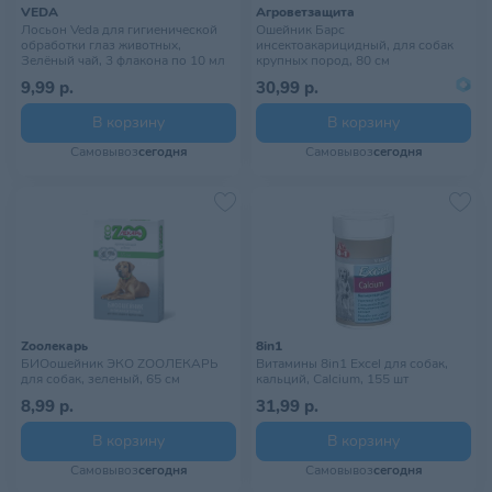
VEDA
Агроветзащита
Лосьон Veda для гигиенической
Ошейник Барс
обработки глаз животных,
инсектоакарицидный, для собак
Зелёный чай, 3 флакона по 10 мл
крупных пород, 80 см
9,99 р.
30,99 р.
В корзину
В корзину
Самовывоз
сегодня
Самовывоз
сегодня
Zooлекарь
8in1
БИОошейник ЭКО ZOOЛЕКАРЬ
Витамины 8in1 Excel для собак,
для собак, зеленый, 65 см
кальций, Calcium, 155 шт
8,99 р.
31,99 р.
В корзину
В корзину
Самовывоз
сегодня
Самовывоз
сегодня