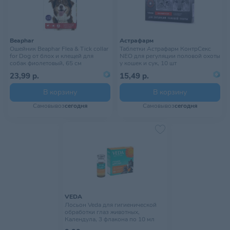
Beaphar
Астрафарм
Ошейник Beaphar Flea & Tick collar
Таблетки Астрафарм КонтрСекс
for Dog от блох и клещей для
NEO для регуляции половой охоты
собак фиолетовый, 65 см
у кошек и сук, 10 шт
23,99 р.
15,49 р.
В корзину
В корзину
Самовывоз
сегодня
Самовывоз
сегодня
VEDA
Лосьон Veda для гигиенической
обработки глаз животных,
Календула, 3 флакона по 10 мл