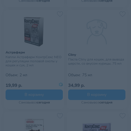
Самовывоз
сегодня
Самовывоз
сегодня
Астрафарм
Cliny
Капли Астрафарм КонтрСекс NEO
Паста Cliny для кошек, для вывода
для регуляции половой охоты у
шерсти, со вкусом курицы, 75 мл
кошек и сук, 2 мл
Объем:
2 мл
Объем:
75 мл
19,99 р.
34,99 р.
В корзину
В корзину
Самовывоз
сегодня
Самовывоз
сегодня