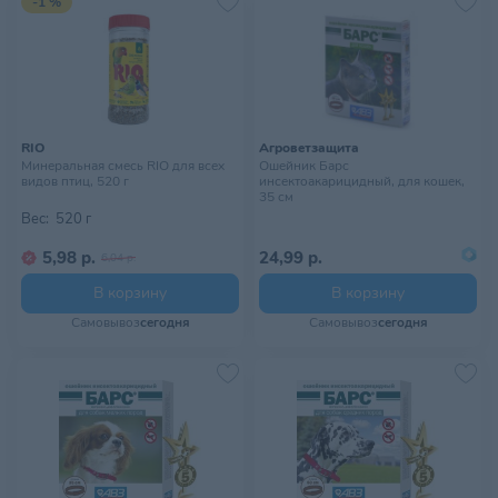
-1 %
RIO
Агроветзащита
Минеральная смесь RIO для всех
Ошейник Барс
видов птиц, 520 г
инсектоакарицидный, для кошек,
35 см
Вес:
520 г
5,98 р.
24,99 р.
6,04 р.
В корзину
В корзину
Самовывоз
сегодня
Самовывоз
сегодня