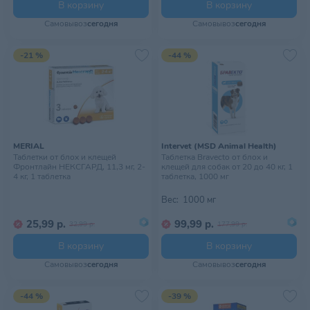
В корзину
В корзину
Самовывоз
сегодня
Самовывоз
сегодня
-21 %
-44 %
MERIAL
Intervet (MSD Animal Health)
Таблетки от блох и клещей
Таблетка Bravecto от блох и
Фронтлайн НЕКСГАРД, 11,3 мг, 2-
клещей для собак от 20 до 40 кг, 1
4 кг, 1 таблетка
таблетка, 1000 мг
Вес:
1000 мг
25,99 р.
99,99 р.
32,99 р.
177,99 р.
В корзину
В корзину
Самовывоз
сегодня
Самовывоз
сегодня
-44 %
-39 %